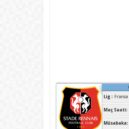
Lig :
Fransa
Maç Saati:
Müsabaka: