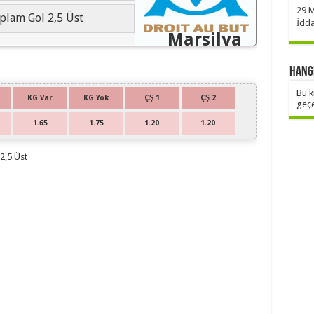
29 M
plam Gol 2,5 Üst
İdd
Marsilya
Hangi
Bu k
KG Var
KG Yok
ÇŞ 1
ÇŞ 2
geçe
1.65
1.75
1.20
1.20
2,5 Üst