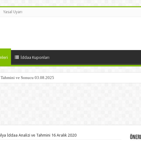
Yasal Uyarı
nleri
İddaa Kuponları
ç Tahmini ve Sonucu 03.08.2025
lya İddaa Analizi ve Tahmini 16 Aralık 2020
Öneri