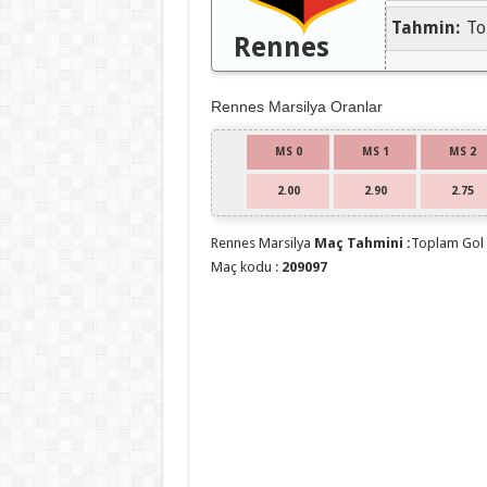
Tahmin:
To
Rennes
Rennes Marsilya Oranlar
MS 0
MS 1
MS 2
2.00
2.90
2.75
Rennes Marsilya
Maç Tahmini :
Toplam Gol 
Maç kodu :
209097