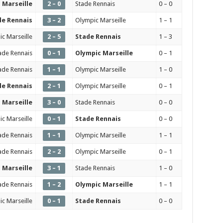
 Marseille
2 – 0
Stade Rennais
0 – 0
de Rennais
3 – 2
Olympic Marseille
1 – 1
c Marseille
2 – 5
Stade Rennais
1 – 3
ade Rennais
0 – 1
Olympic Marseille
0 – 1
ade Rennais
1 – 1
Olympic Marseille
1 – 0
de Rennais
2 – 1
Olympic Marseille
0 – 1
 Marseille
3 – 0
Stade Rennais
0 – 0
c Marseille
0 – 1
Stade Rennais
0 – 0
ade Rennais
1 – 1
Olympic Marseille
1 – 1
ade Rennais
2 – 2
Olympic Marseille
0 – 1
 Marseille
3 – 1
Stade Rennais
1 – 0
ade Rennais
1 – 2
Olympic Marseille
1 – 1
c Marseille
0 – 1
Stade Rennais
0 – 0