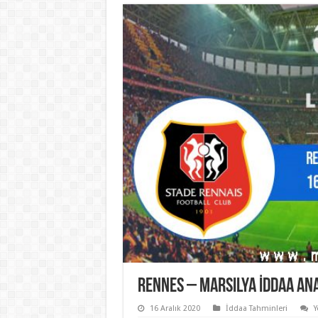
Rennes – Marsilya İddaa Ana
16 Aralık 2020
İddaa Tahminleri
Y