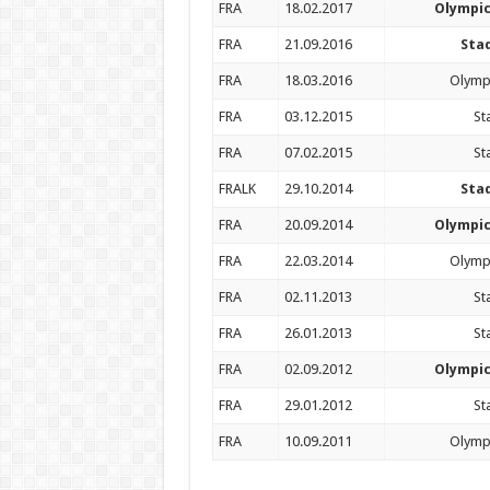
FRA
18.02.2017
Olympic
FRA
21.09.2016
Sta
FRA
18.03.2016
Olympi
FRA
03.12.2015
St
FRA
07.02.2015
St
FRALK
29.10.2014
Sta
FRA
20.09.2014
Olympic
FRA
22.03.2014
Olympi
FRA
02.11.2013
St
FRA
26.01.2013
St
FRA
02.09.2012
Olympic
FRA
29.01.2012
St
FRA
10.09.2011
Olympi