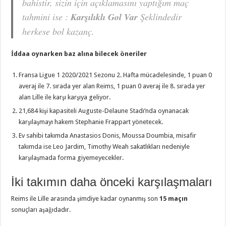
bahistir, sizin için açıklamasını yaptığım maç
tahmini ise :
Karşılıklı Gol Var
Şeklindedir
herkese bol kazanç.
İddaa oynarken baz alına bilecek öneriler
Fransa Ligue 1 2020/2021 Sezonu 2. Hafta mücadelesinde, 1 puan 0
averaj ile 7. sırada yer alan Reims, 1 puan 0 averaj ile 8. sırada yer
alan Lille ile karşı karşıya geliyor.
21,684 kişi kapasiteli Auguste-Delaune Stadı’nda oynanacak
karşılaşmayı hakem Stephanie Frappart yönetecek.
Ev sahibi takımda Anastasios Donis, Moussa Doumbia, misafir
takımda ise Leo Jardim, Timothy Weah sakatlıkları nedeniyle
karşılaşmada forma giyemeyecekler.
İki takımın daha önceki karşılaşmaları
Reims ile Lille arasında şimdiye kadar oynanmış son
15 maçın
sonuçları aşağıdadır.