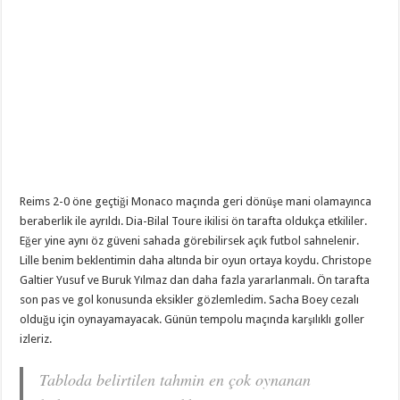
Reims 2-0 öne geçtiği Monaco maçında geri dönüşe mani olamayınca
beraberlik ile ayrıldı. Dia-Bilal Toure ikilisi ön tarafta oldukça etkililer.
Eğer yine aynı öz güveni sahada görebilirsek açık futbol sahnelenir.
Lille benim beklentimin daha altında bir oyun ortaya koydu. Christope
Galtier Yusuf ve Buruk Yılmaz dan daha fazla yararlanmalı. Ön tarafta
son pas ve gol konusunda eksikler gözlemledim. Sacha Boey cezalı
olduğu için oynayamayacak. Günün tempolu maçında karşılıklı goller
izleriz.
Tabloda belirtilen tahmin en çok oynanan