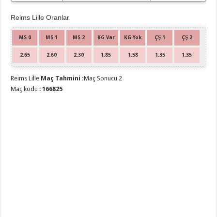
Reims Lille Oranlar
MS 0
MS 1
MS 2
KG Var
KG Yok
ÇŞ 1
ÇŞ 2
2.65
2.60
2.30
1.85
1.58
1.35
1.35
Reims Lille
Maç Tahmini :
Maç Sonucu 2
Maç kodu :
166825