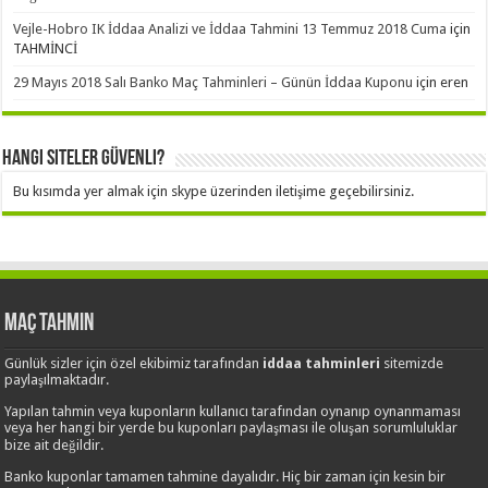
Vejle-Hobro IK İddaa Analizi ve İddaa Tahmini 13 Temmuz 2018 Cuma
için
TAHMİNCİ
29 Mayıs 2018 Salı Banko Maç Tahminleri – Günün İddaa Kuponu
için
eren
Hangi Siteler Güvenli?
Bu kısımda yer almak için skype üzerinden iletişime geçebilirsiniz.
Maç Tahmin
Günlük sizler için özel ekibimiz tarafından
iddaa tahminleri
sitemizde
paylaşılmaktadır.
Yapılan tahmin veya kuponların kullanıcı tarafından oynanıp oynanmaması
veya her hangi bir yerde bu kuponları paylaşması ile oluşan sorumluluklar
bize ait değildir.
Banko kuponlar tamamen tahmine dayalıdır. Hiç bir zaman için kesin bir