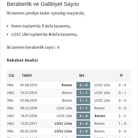
Beraberlik ve Galibiyet Sayısı
İki tamının şimdiye kadar oynadığı maçlarda;
Reims toplam’da
7
defa kazanmış.
LOSC Lille toplam’da
4
defa kazanmış.
İki tamının beraberlik sayısı : 4
Rekabet Analizi
LİG
TARİH
MS
İY
FRA
01.09.2019
Reims
2 – 0
LOSC Lille
0 – 0
HAZ
13.07.2019
Reims
1 – 1
LOSC Lille
0 – 1
FRA
07.04.2019
Reims
1 – 1
LOSC Lille
0 – 0
FRA
09.12.2018
LOSC Lille
1 – 1
Reims
0 – 0
HAZ
14.07.2018
LOSC Lille
2 – 4
Reims
2 – 3
HAZ
15.07.2017
LOSC Lille
2 – 0
Reims
1 – 0
FRA
05.03.2016
LOSC Lille
2 – 0
Reims
0 – 0