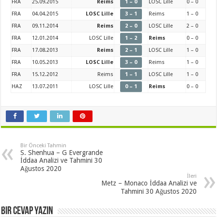
FRA
25.09.2015
Reims
1 – 0
LOSC Lille
0 – 0
FRA
04.04.2015
LOSC Lille
3 – 1
Reims
1 – 0
FRA
09.11.2014
Reims
2 – 0
LOSC Lille
2 – 0
FRA
12.01.2014
LOSC Lille
1 – 2
Reims
0 – 0
FRA
17.08.2013
Reims
2 – 1
LOSC Lille
1 – 0
FRA
10.05.2013
LOSC Lille
3 – 0
Reims
1 – 0
FRA
15.12.2012
Reims
1 – 1
LOSC Lille
1 – 0
HAZ
13.07.2011
LOSC Lille
0 – 1
Reims
0 – 0
Bir Önceki Tahmin
S. Shenhua – G Evergrande
İddaa Analizi ve Tahmini 30
Ağustos 2020
İleri
Metz – Monaco İddaa Analizi ve
Tahmini 30 Ağustos 2020
Bir cevap yazın