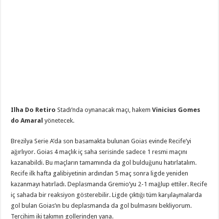
Ilha Do Retiro
Stadı’nda oynanacak maçı, hakem
Vinicius Gomes
do Amaral
yönetecek.
Brezilya Serie A’da son basamakta bulunan Goias evinde Recife’yi
ağırlıyor. Goias 4 maçlık iç saha serisinde sadece 1 resmi maçını
kazanabildi. Bu maçların tamamında da gol bulduğunu hatırlatalım.
Recife ilk hafta galibiyetinin ardından 5 maç sonra ligde yeniden
kazanmayı hatırladı. Deplasmanda Gremio’yu 2-1 mağlup ettiler. Recife
iç sahada bir reaksiyon gösterebilir. Ligde çıktığı tüm karşılaşmalarda
gol bulan Goias’ın bu deplasmanda da gol bulmasını bekliyorum.
Tercihim iki takımın gollerinden yana.