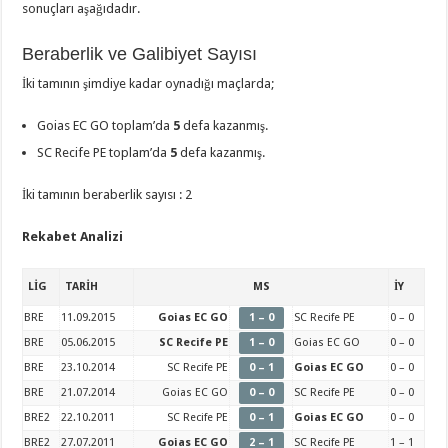
sonuçları aşağıdadır.
Beraberlik ve Galibiyet Sayısı
İki tamının şimdiye kadar oynadığı maçlarda;
Goias EC GO toplam’da
5
defa kazanmış.
SC Recife PE toplam’da
5
defa kazanmış.
İki tamının beraberlik sayısı : 2
Rekabet Analizi
LİG
TARİH
MS
İY
BRE
11.09.2015
Goias EC GO
1 – 0
SC Recife PE
0 – 0
BRE
05.06.2015
SC Recife PE
1 – 0
Goias EC GO
0 – 0
BRE
23.10.2014
SC Recife PE
0 – 1
Goias EC GO
0 – 0
BRE
21.07.2014
Goias EC GO
0 – 0
SC Recife PE
0 – 0
BRE2
22.10.2011
SC Recife PE
0 – 1
Goias EC GO
0 – 0
BRE2
27.07.2011
Goias EC GO
2 – 1
SC Recife PE
1 – 1