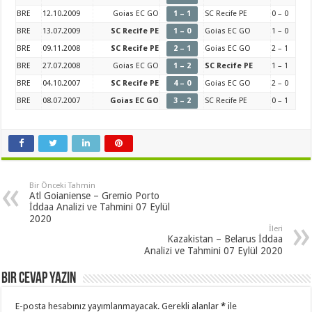
BRE
12.10.2009
Goias EC GO
1 – 1
SC Recife PE
0 – 0
BRE
13.07.2009
SC Recife PE
1 – 0
Goias EC GO
1 – 0
BRE
09.11.2008
SC Recife PE
2 – 1
Goias EC GO
2 – 1
BRE
27.07.2008
Goias EC GO
1 – 2
SC Recife PE
1 – 1
BRE
04.10.2007
SC Recife PE
4 – 0
Goias EC GO
2 – 0
BRE
08.07.2007
Goias EC GO
3 – 2
SC Recife PE
0 – 1
Bir Önceki Tahmin
Atl Goianiense – Gremio Porto
İddaa Analizi ve Tahmini 07 Eylül
2020
İleri
Kazakistan – Belarus İddaa
Analizi ve Tahmini 07 Eylül 2020
Bir cevap yazın
E-posta hesabınız yayımlanmayacak.
Gerekli alanlar
*
ile