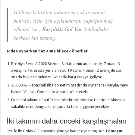
Tabloda belirtilen tahmin en çok oynanan
bahistir, sizin için açıklamasını yaptığım maç
tahmini ise :
Karşılıklı Gol Var
Şeklindedir
herkese bol kazanç.
İddaa oynarken baz alına bilecek öneriler
Brezilya Serie A 2020 Sezonu 8. Hafta mücadelesinde, 7 puan -3
averaj ile 16. sırada yer alan Sport Recife, 4 puan -2 averaj ile son
sırada bulunan bulunan Goias ile karşı karşıya geliyor.
35,000 kişi kapasiteli Ilha do Retiro Stadı’nda oynanacak karşılaşmayı
hakem Vinicius Gomes do Amaral yönetecek.
Ev sahibi takımda Raul Prata, misafir takımda ise Henrique Almeida
sakatlıkları nedeniyle karşılaşmada forma giyemeyecekler.
İki takımın daha önceki karşılaşmaları
Recife ile Goias GO arasında şimdiye kadar oynanmış son
12 maçın