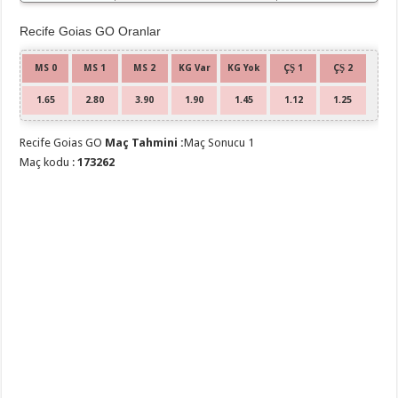
Recife Goias GO Oranlar
MS 0
MS 1
MS 2
KG Var
KG Yok
ÇŞ 1
ÇŞ 2
1.65
2.80
3.90
1.90
1.45
1.12
1.25
Recife Goias GO
Maç Tahmini :
Maç Sonucu 1
Maç kodu :
173262