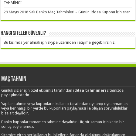
TAHMİNCİ
29 Mayıs 2018 Salı Banko Maç Tahminleri – Günün İddaa Kuponu
için
eren
Hangi Siteler Güvenli?
Bu kısımda yer almak için skype üzerinden iletişime geçebilirsiniz.
Maç Tahmin
Günlük sizler için özel ekibimiz tarafından
iddaa tahminleri
sitemizde
paylaşılmaktadır.
Yapılan tahmin veya kuponların kullanıcı tarafından oynanıp oynanmaması
veya her hangi bir yerde bu kuponları paylaşması ile oluşan sorumluluklar
bize ait değildir.
Banko kuponlar tamamen tahmine dayalıdır. Hiç bir zaman için kesin bir
sonuç söylenemez.
Sitemize giren her kullanıcı bu bilgilerin farkında olduğunu doğrulamıştır.