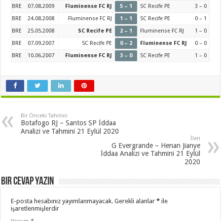
BRE
07.08.2009
Fluminense FC RJ
5 – 1
SC Recife PE
3 – 0
BRE
24.08.2008
Fluminense FC RJ
1 – 1
SC Recife PE
0 – 1
BRE
25.05.2008
SC Recife PE
2 – 1
Fluminense FC RJ
1 – 0
BRE
07.09.2007
SC Recife PE
0 – 2
Fluminense FC RJ
0 – 0
BRE
10.06.2007
Fluminense FC RJ
3 – 0
SC Recife PE
1 – 0
Bir Önceki Tahmin
Botafogo RJ – Santos SP İddaa
Analizi ve Tahmini 21 Eylül 2020
İleri
G Evergrande – Henan Jianye
İddaa Analizi ve Tahmini 21 Eylül
2020
Bir cevap yazın
E-posta hesabınız yayımlanmayacak.
Gerekli alanlar
*
ile
işaretlenmişlerdir