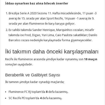
İddaa oynarken baz alına bilecek öneriler
Brezilya Serie A 2020 Sezonu 11. Hafta mücadelesinde, 11 puan -3
averaj ile 15. sırada yer alan Sport Recife, 14 puan -1 averaj ile 9.
sırada yer alan Fluminense ile karşı karşıya geliyor.
Ev sahibi takımda Sander Henrique, Marquinhos cezaları, misafir
takımda ise Fred, Digao, Yuri Lima, Caio Paulista sakatlıkları; Danilo
Barcelos cezası nedeniyle karşılaşmada forma giyemeyecekler.
İki takımın daha önceki karşılaşmaları
Recife ile Fluminense arasında şimdiye kadar oynanmış son
18 maçın
sonuçları aşağıdadır.
Beraberlik ve Galibiyet Sayısı
İki tamının şimdiye kadar oynadığı maçlarda;
Fluminense FC RJ toplam’da
8
defa kazanmış.
SC Recife PE toplam’da
4
defa kazanmış.