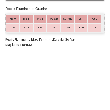
Recife Fluminense Oranlar
MS 0
MS 1
MS 2
KG Var
KG Yok
ÇŞ 1
ÇŞ 2
1.95
2.70
2.80
1.80
1.55
1.20
1.20
Recife Fluminense
Maç Tahmini :
Karşılıklı Gol Var
Maç kodu :
184132