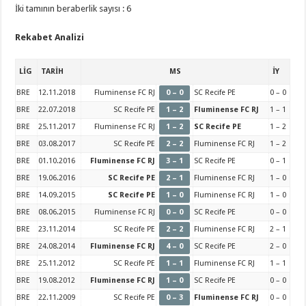
İki tamının beraberlik sayısı : 6
Rekabet Analizi
LİG
TARİH
MS
İY
BRE
12.11.2018
Fluminense FC RJ
0 – 0
SC Recife PE
0 – 0
BRE
22.07.2018
SC Recife PE
1 – 2
Fluminense FC RJ
1 – 1
BRE
25.11.2017
Fluminense FC RJ
1 – 2
SC Recife PE
1 – 2
BRE
03.08.2017
SC Recife PE
2 – 2
Fluminense FC RJ
1 – 2
BRE
01.10.2016
Fluminense FC RJ
3 – 1
SC Recife PE
0 – 1
BRE
19.06.2016
SC Recife PE
2 – 1
Fluminense FC RJ
1 – 0
BRE
14.09.2015
SC Recife PE
1 – 0
Fluminense FC RJ
1 – 0
BRE
08.06.2015
Fluminense FC RJ
0 – 0
SC Recife PE
0 – 0
BRE
23.11.2014
SC Recife PE
2 – 2
Fluminense FC RJ
2 – 1
BRE
24.08.2014
Fluminense FC RJ
4 – 0
SC Recife PE
2 – 0
BRE
25.11.2012
SC Recife PE
1 – 1
Fluminense FC RJ
1 – 1
BRE
19.08.2012
Fluminense FC RJ
1 – 0
SC Recife PE
0 – 0
BRE
22.11.2009
SC Recife PE
0 – 3
Fluminense FC RJ
0 – 0