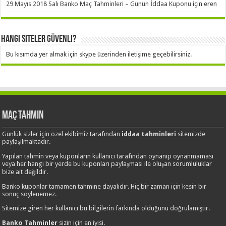
29 Mayıs 2018 Salı Banko Maç Tahminleri – Günün İddaa Kuponu
için
eren
Hangi Siteler Güvenli?
Bu kısımda yer almak için skype üzerinden iletişime geçebilirsiniz.
Maç Tahmin
Günlük sizler için özel ekibimiz tarafından
iddaa tahminleri
sitemizde
paylaşılmaktadır.
Yapılan tahmin veya kuponların kullanıcı tarafından oynanıp oynanmaması
veya her hangi bir yerde bu kuponları paylaşması ile oluşan sorumluluklar
bize ait değildir.
Banko kuponlar tamamen tahmine dayalıdır. Hiç bir zaman için kesin bir
sonuç söylenemez.
Sitemize giren her kullanıcı bu bilgilerin farkında olduğunu doğrulamıştır.
Banko Tahminler
sizin için en iyisi.