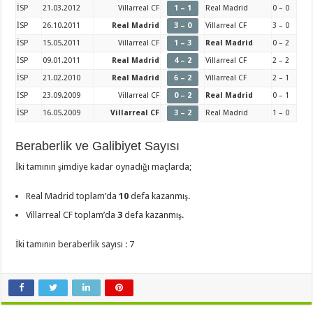
İSP
21.03.2012
Villarreal CF
1 – 1
Real Madrid
0 – 0
İSP
26.10.2011
Real Madrid
3 – 0
Villarreal CF
3 – 0
İSP
15.05.2011
Villarreal CF
1 – 3
Real Madrid
0 – 2
İSP
09.01.2011
Real Madrid
4 – 2
Villarreal CF
2 – 2
İSP
21.02.2010
Real Madrid
6 – 2
Villarreal CF
2 – 1
İSP
23.09.2009
Villarreal CF
0 – 2
Real Madrid
0 – 1
İSP
16.05.2009
Villarreal CF
3 – 2
Real Madrid
1 – 0
Beraberlik ve Galibiyet Sayısı
İki tamının şimdiye kadar oynadığı maçlarda;
Real Madrid toplam’da
10
defa kazanmış.
Villarreal CF toplam’da
3
defa kazanmış.
İki tamının beraberlik sayısı : 7