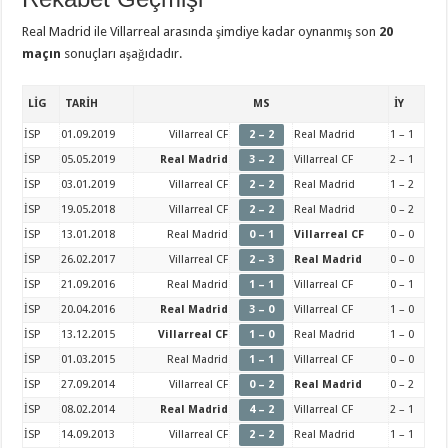
Real Madrid ile Villarreal arasında şimdiye kadar oynanmış son
20
maçın
sonuçları aşağıdadır.
LİG
TARİH
MS
İY
İSP
01.09.2019
Villarreal CF
2 – 2
Real Madrid
1 – 1
İSP
05.05.2019
Real Madrid
3 – 2
Villarreal CF
2 – 1
İSP
03.01.2019
Villarreal CF
2 – 2
Real Madrid
1 – 2
İSP
19.05.2018
Villarreal CF
2 – 2
Real Madrid
0 – 2
İSP
13.01.2018
Real Madrid
0 – 1
Villarreal CF
0 – 0
İSP
26.02.2017
Villarreal CF
2 – 3
Real Madrid
0 – 0
İSP
21.09.2016
Real Madrid
1 – 1
Villarreal CF
0 – 1
İSP
20.04.2016
Real Madrid
3 – 0
Villarreal CF
1 – 0
İSP
13.12.2015
Villarreal CF
1 – 0
Real Madrid
1 – 0
İSP
01.03.2015
Real Madrid
1 – 1
Villarreal CF
0 – 0
İSP
27.09.2014
Villarreal CF
0 – 2
Real Madrid
0 – 2
İSP
08.02.2014
Real Madrid
4 – 2
Villarreal CF
2 – 1
İSP
14.09.2013
Villarreal CF
2 – 2
Real Madrid
1 – 1