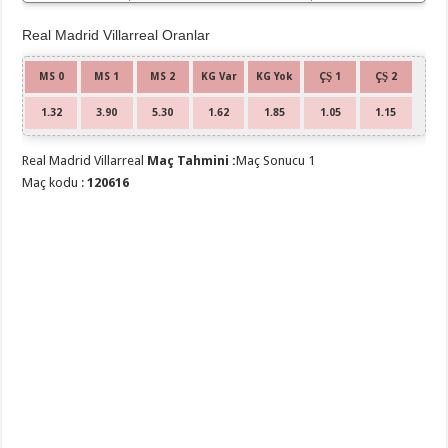
Real Madrid Villarreal Oranlar
MS 0
MS 1
MS 2
KG Var
KG Yok
ÇŞ 1
ÇŞ 2
1.32
3.90
5.30
1.62
1.85
1.05
1.15
Real Madrid Villarreal
Maç Tahmini :
Maç Sonucu 1
Maç kodu :
120616