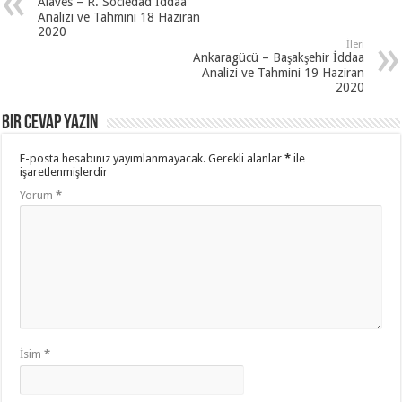
Alaves – R. Sociedad İddaa
Analizi ve Tahmini 18 Haziran
2020
İleri
Ankaragücü – Başakşehir İddaa
Analizi ve Tahmini 19 Haziran
2020
Bir cevap yazın
E-posta hesabınız yayımlanmayacak.
Gerekli alanlar
*
ile
işaretlenmişlerdir
Yorum
*
İsim
*