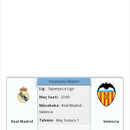
Karşılaşma Bilgileri
Lig :
İspanya La Liga
Maç Saati:
23:00
Müsabaka:
Real Madrid -
Valencia
Tahmin:
Maç Sonucu 1
Real Madrid
Valencia