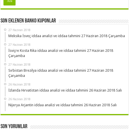
Son Eklenen Banko Kuponlar
27 Haziran 2018
Meksika İsveç iddaa analizi ve iddaa tahmini 27 Haziran 2018 Çarşamba
27 Haziran 2018
İsviçre Kosta Rika iddaa analizi ve iddaa tahmini 27 Haziran 2018
Çarşamba
27 Haziran 2018
Sırbistan Brezilya iddaa analizi ve iddaa tahmini 27 Haziran 2018
Çarşamba
26 Haziran 2018
İzlanda Hırvatistan iddaa analizi ve iddaa tahmini 26 Haziran 2018 Salı
26 Haziran 2018
Nijerya Arjantin iddaa analizi ve iddaa tahmini 26 Haziran 2018 Salı
Son Yorumlar