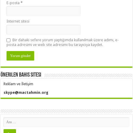
E-posta
*
İnternet sitesi
Bir dahaki sefere yorum yaptığımda kullanılmak üzere adımı, e-
posta adresimi ve web site adresimi bu tarayıcıya kaydet.
Önerilen Bahis Sitesi
Reklam ve İletişim
skype@mactahmin.org