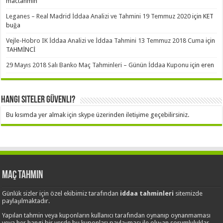
mactahmin
Leganes – Real Madrid İddaa Analizi ve Tahmini 19 Temmuz 2020
için
KET
buğa
Vejle-Hobro IK İddaa Analizi ve İddaa Tahmini 13 Temmuz 2018 Cuma
için
TAHMİNCİ
29 Mayıs 2018 Salı Banko Maç Tahminleri – Günün İddaa Kuponu
için
eren
Hangi Siteler Güvenli?
Bu kısımda yer almak için skype üzerinden iletişime geçebilirsiniz.
Maç Tahmin
Günlük sizler için özel ekibimiz tarafından
iddaa tahminleri
sitemizde
paylaşılmaktadır.
Yapılan tahmin veya kuponların kullanıcı tarafından oynanıp oynanmaması
veya her hangi bir yerde bu kuponları paylaşması ile oluşan sorumluluklar