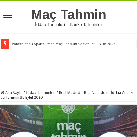
Maç Tahmin
İddaa Taminleri – Banko Tahminler
Pardubice vs Sparta Praha Maç Tahmini ve Sonucu 03.08.2025
Ana Sayfa
/
İddaa Tahminleri
/
Real Madrid – Real Valladolid İddaa Analizi
ve Tahmini 30 Eylül 2020