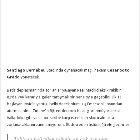
Santiago Bernabeu
Stadı’nda oynanacak maçı, hakem
Cesar Soto
Grado
yönetecek.
Betis deplasmanında zor anlar yaşayan Real Madrid eksik rakibini
82’de VAR kararıyla gelen tartışmalı bir penaltıyla geçebildi. İlk 11
başlayan Jovic’in yaptığı belki de tek olumlu iş Emerson’u oyundan
attırmak oldu. Zidane’ın öğrencileri pek hazır görünmüyor ancak
Valladolid gibi vasat bir rakibe karşı istedikleri skoru almakta
zorlanacaklarını zannetmiyorum. İlk devreden üstünlüğü ele geçirirler.
Tabloda belirtilen tahmin en çok oynanan