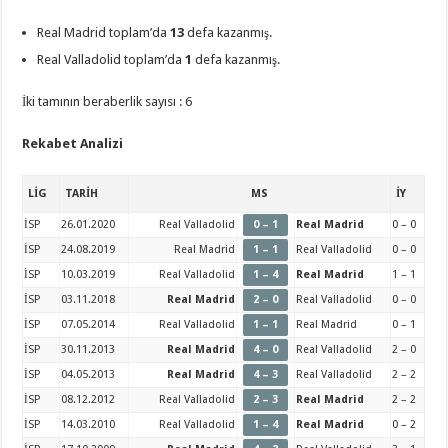
Real Madrid toplam’da
13
defa kazanmış.
Real Valladolid toplam’da
1
defa kazanmış.
İki tamının beraberlik sayısı : 6
Rekabet Analizi
LİG
TARİH
MS
İY
İSP
26.01.2020
Real Valladolid
0 – 1
Real Madrid
0 – 0
İSP
24.08.2019
Real Madrid
1 – 1
Real Valladolid
0 – 0
İSP
10.03.2019
Real Valladolid
1 – 4
Real Madrid
1 – 1
İSP
03.11.2018
Real Madrid
2 – 0
Real Valladolid
0 – 0
İSP
07.05.2014
Real Valladolid
1 – 1
Real Madrid
0 – 1
İSP
30.11.2013
Real Madrid
4 – 0
Real Valladolid
2 – 0
İSP
04.05.2013
Real Madrid
4 – 3
Real Valladolid
2 – 2
İSP
08.12.2012
Real Valladolid
2 – 3
Real Madrid
2 – 2
İSP
14.03.2010
Real Valladolid
1 – 4
Real Madrid
0 – 2