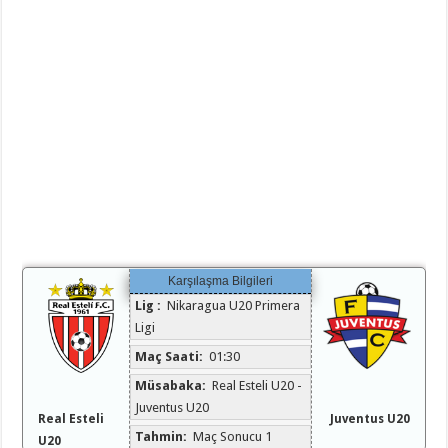
Karşılaşma Bilgileri
Lig :
Nikaragua U20 Primera
Ligi
Maç Saati:
01:30
Müsabaka:
Real Esteli U20 -
Juventus U20
Real Esteli
Juventus U20
Tahmin:
Maç Sonucu 1
U20