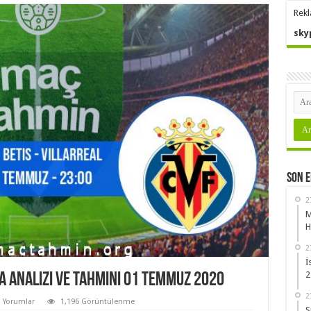
Rekl
sky
Son 
2
M
H
2
İ
2
aa Analizi ve Tahmini 01 Temmuz 2020
2
Yorumlar
1,196 Görüntülenme
S