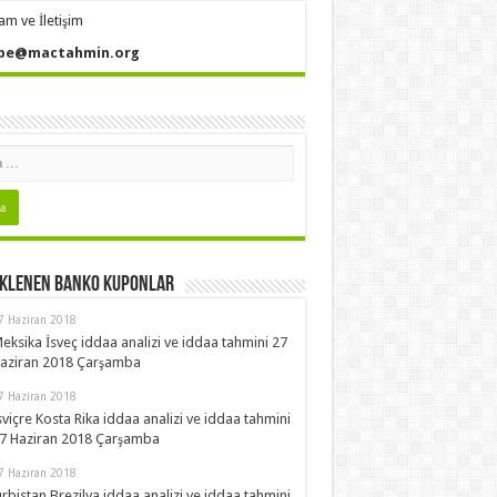
am ve İletişim
pe@mactahmin.org
Eklenen Banko Kuponlar
7 Haziran 2018
eksika İsveç iddaa analizi ve iddaa tahmini 27
aziran 2018 Çarşamba
7 Haziran 2018
sviçre Kosta Rika iddaa analizi ve iddaa tahmini
7 Haziran 2018 Çarşamba
7 Haziran 2018
ırbistan Brezilya iddaa analizi ve iddaa tahmini