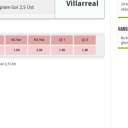
Villarreal
29 M
plam Gol 2,5 Üst
İdd
Hangi
Bu k
KG Var
KG Yok
ÇŞ 1
ÇŞ 2
geçe
1.50
2.00
1.38
1.28
l 2,5 Üst