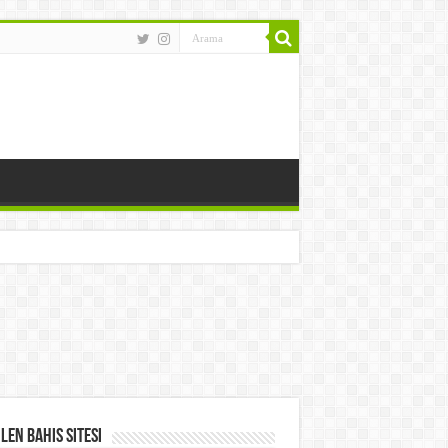
len Bahis Sitesi