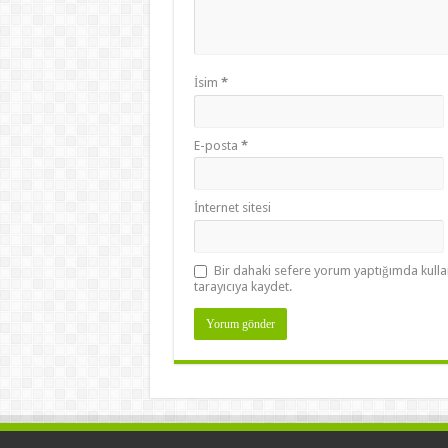
İsim
*
E-posta
*
İnternet sitesi
Bir dahaki sefere yorum yaptığımda kulla
tarayıcıya kaydet.