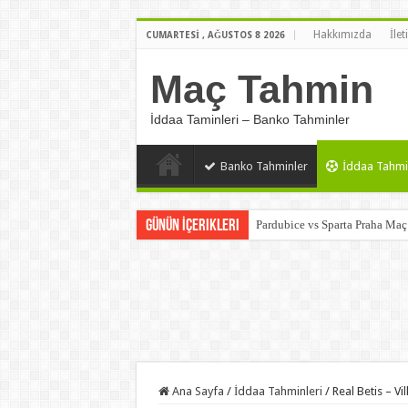
Hakkımızda
İlet
CUMARTESI , AĞUSTOS 8 2026
Maç Tahmin
İddaa Taminleri – Banko Tahminler
Banko Tahminler
İddaa Tahmi
Günün İçerikleri
Pardubice vs Sparta Praha Ma
Ana Sayfa
/
İddaa Tahminleri
/
Real Betis – V