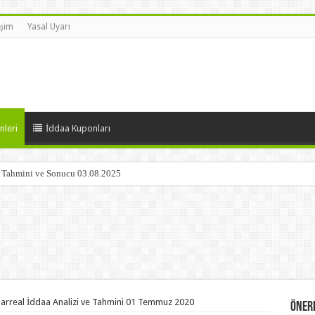
işim
Yasal Uyarı
nleri
İddaa Kuponları
ç Tahmini ve Sonucu 03.08.2025
illarreal İddaa Analizi ve Tahmini 01 Temmuz 2020
Öneri