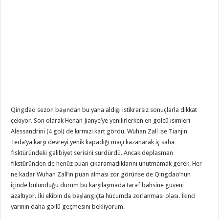
Qingdao sezon başından bu yana aldığı istikrarsız sonuçlarla dikkat
çekiyor. Son olarak Henan Jianye’ye yenilirlerken en golcü isimleri
Alessandrini (4 gol) de kırmızı kart gördü. Wuhan Zall ise Tianjin
Teda’ya karşı devreyi yenik kapadığı maçı kazanarak iç saha
fisktüründeki galibiyet serisini sürdürdü. Ancak deplasman
fikstüründen de henüz puan çıkaramadıklarını unutmamak gerek. Her
ne kadar Wuhan Zall’ın puan alması zor görünse de Qingdao’nun
içinde bulunduğu durum bu karşılaşmada taraf bahsine güveni
azaltıyor. İki ekibin de başlangıçta hücumda zorlanması olası. İkinci
yarının daha gollü geçmesini bekliyorum.