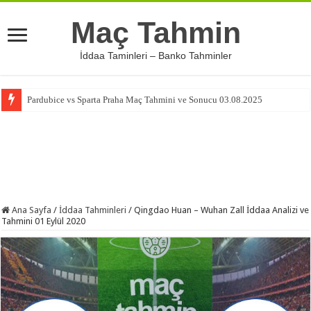
Maç Tahmin
İddaa Taminleri – Banko Tahminler
Pardubice vs Sparta Praha Maç Tahmini ve Sonucu 03.08.2025
Ana Sayfa
/
İddaa Tahminleri
/
Qingdao Huan – Wuhan Zall İddaa Analizi ve
Tahmini 01 Eylül 2020