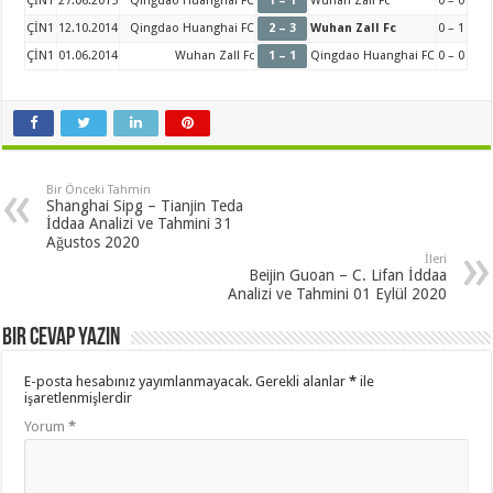
ÇİN1
27.06.2015
Qingdao Huanghai FC
1 – 1
Wuhan Zall Fc
0 – 0
ÇİN1
12.10.2014
Qingdao Huanghai FC
2 – 3
Wuhan Zall Fc
0 – 1
ÇİN1
01.06.2014
Wuhan Zall Fc
1 – 1
Qingdao Huanghai FC
0 – 0
Bir Önceki Tahmin
Shanghai Sipg – Tianjin Teda
İddaa Analizi ve Tahmini 31
Ağustos 2020
İleri
Beijin Guoan – C. Lifan İddaa
Analizi ve Tahmini 01 Eylül 2020
Bir cevap yazın
E-posta hesabınız yayımlanmayacak.
Gerekli alanlar
*
ile
işaretlenmişlerdir
Yorum
*