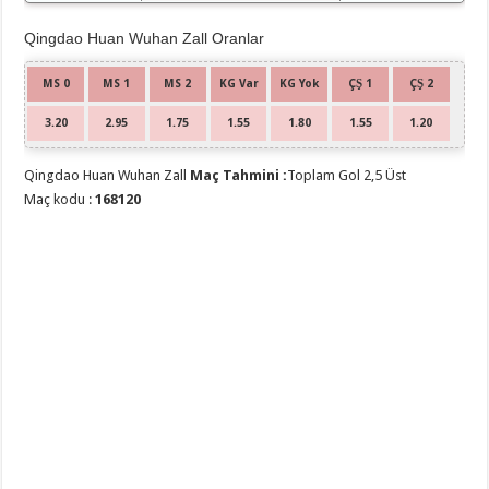
Huan
Qingdao Huan Wuhan Zall Oranlar
MS 0
MS 1
MS 2
KG Var
KG Yok
ÇŞ 1
ÇŞ 2
3.20
2.95
1.75
1.55
1.80
1.55
1.20
Qingdao Huan Wuhan Zall
Maç Tahmini :
Toplam Gol 2,5 Üst
Maç kodu :
168120