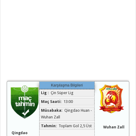
Karşılaşma Bilgileri
Lig :
Çin Süper Lig
Maç Saati:
13:00
Müsabaka:
Qingdao Huan -
Wuhan Zall
Tahmin:
Toplam Gol 2,5 Üst
Wuhan Zall
Qingdao