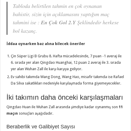
Tabloda belirtilen tahmin en çok oynanan
bahistir, sizin için açıklamasını yaptığım maç
tahmini ise :
En Çok Gol 2.Y
Şeklindedir herkese
bol kazanç.
İddaa oynarken baz alına bilecek öneriler
Çin Süper Ligi B Grubu 8. Hafta mücadelesinde, 7 puan -1 averaj ile
6. sırada yer alan Qingdao Huanghai, 12 puan 2 averaj ile 3. sırada
yer alan Wuhan Zall ile karşı karşıya geliyor.
Ev sahibi takımda Wang Dong, Wang Hao, misafir takımda ise Rafael
Da Silva sakatlıkları nedeniyle karşılaşmada forma giyemeyecekler.
İki takımın daha önceki karşılaşmaları
Qingdao Huan ile Wuhan Zall arasında şimdiye kadar oynanmış son
11
maçın
sonuçları aşağıdadır.
Beraberlik ve Galibiyet Sayısı