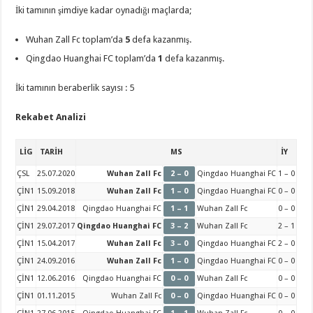
İki tamının şimdiye kadar oynadığı maçlarda;
Wuhan Zall Fc toplam’da
5
defa kazanmış.
Qingdao Huanghai FC toplam’da
1
defa kazanmış.
İki tamının beraberlik sayısı : 5
Rekabet Analizi
LİG
TARİH
MS
İY
ÇSL
25.07.2020
Wuhan Zall Fc
2 – 0
Qingdao Huanghai FC
1 – 0
ÇİN1
15.09.2018
Wuhan Zall Fc
1 – 0
Qingdao Huanghai FC
0 – 0
ÇİN1
29.04.2018
Qingdao Huanghai FC
1 – 1
Wuhan Zall Fc
0 – 0
ÇİN1
29.07.2017
Qingdao Huanghai FC
3 – 2
Wuhan Zall Fc
2 – 1
ÇİN1
15.04.2017
Wuhan Zall Fc
3 – 0
Qingdao Huanghai FC
2 – 0
ÇİN1
24.09.2016
Wuhan Zall Fc
1 – 0
Qingdao Huanghai FC
0 – 0
ÇİN1
12.06.2016
Qingdao Huanghai FC
0 – 0
Wuhan Zall Fc
0 – 0
ÇİN1
01.11.2015
Wuhan Zall Fc
0 – 0
Qingdao Huanghai FC
0 – 0