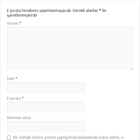
E-posta hesabınız yayımlanmayacak.
Gerekli alanlar
*
ile
işaretlenmişlerdir
Yorum
*
İsim
*
E-posta
*
İnternet sitesi
Bir dahaki sefere yorum yaptığımda kullanılmak üzere adımı, e-