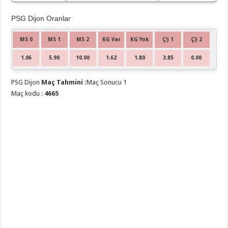
PSG Dijon Oranlar
MS 0
MS 1
MS 2
KG Var
KG Yok
ÇŞ 1
ÇŞ 2
1.06
5.90
10.00
1.62
1.80
3.85
0.00
PSG Dijon
Maç Tahmini :
Maç Sonucu 1
Maç kodu :
4665