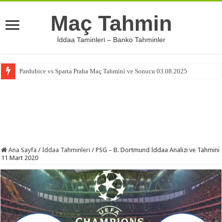
Maç Tahmin
İddaa Taminleri – Banko Tahminler
Pardubice vs Sparta Praha Maç Tahmini ve Sonucu 03.08.2025
Ana Sayfa
/
İddaa Tahminleri
/
PSG – B. Dortmund İddaa Analizi ve Tahmini
11 Mart 2020