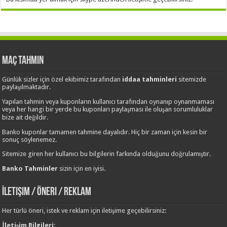
Maç Tahmin
Günlük sizler için özel ekibimiz tarafından
iddaa tahminleri
sitemizde
paylaşılmaktadır.
Yapılan tahmin veya kuponların kullanıcı tarafından oynanıp oynanmaması
veya her hangi bir yerde bu kuponları paylaşması ile oluşan sorumluluklar
bize ait değildir.
Banko kuponlar tamamen tahmine dayalıdır. Hiç bir zaman için kesin bir
sonuç söylenemez.
Sitemize giren her kullanıcı bu bilgilerin farkında olduğunu doğrulamıştır.
Banko Tahminler
sizin için en iyisi.
İletişim / Öneri / Reklam
Her türlü öneri, istek ve reklam için iletişime geçebilirsiniz:
İletişim Bilgileri;