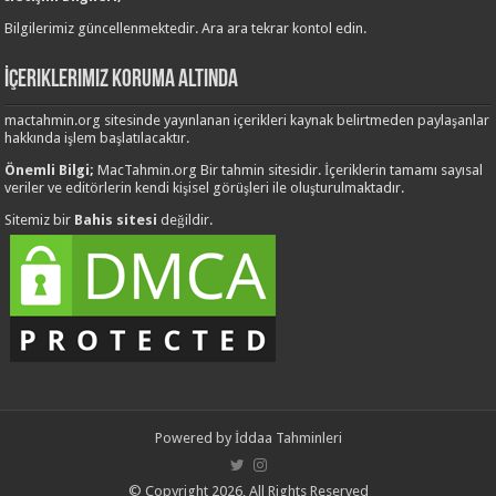
Bilgilerimiz güncellenmektedir. Ara ara tekrar kontol edin.
İçeriklerimiz Koruma Altında
mactahmin.org sitesinde yayınlanan içerikleri kaynak belirtmeden paylaşanlar
hakkında işlem başlatılacaktır.
Önemli Bilgi;
MacTahmin.org Bir tahmin sitesidir. İçeriklerin tamamı sayısal
veriler ve editörlerin kendi kişisel görüşleri ile oluşturulmaktadır.
Sitemiz bir
Bahis sitesi
değildir.
Powered by
İddaa Tahminleri
© Copyright 2026, All Rights Reserved