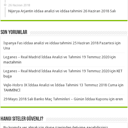
26 Haziran 2018
Nijerya Arjantin iddaa analizi ve iddaa tahmini 26 Haziran 2018 Salı
Son Yorumlar
İspanya Fas iddaa analizi ve iddaa tahmini 25 Haziran 2018 Pazartesi
için
Una
Leganes – Real Madrid İddaa Analizi ve Tahmini 19 Temmuz 2020
için
mactahmin
Leganes – Real Madrid İddaa Analizi ve Tahmini 19 Temmuz 2020
için
KET
buğa
Vejle-Hobro IK İddaa Analizi ve İddaa Tahmini 13 Temmuz 2018 Cuma
için
TAHMİNCİ
29 Mayıs 2018 Salı Banko Maç Tahminleri – Günün İddaa Kuponu
için
eren
Hangi Siteler Güvenli?
Bu kısımda yer almak için skype üzerinden iletişime geçebilirsiniz.