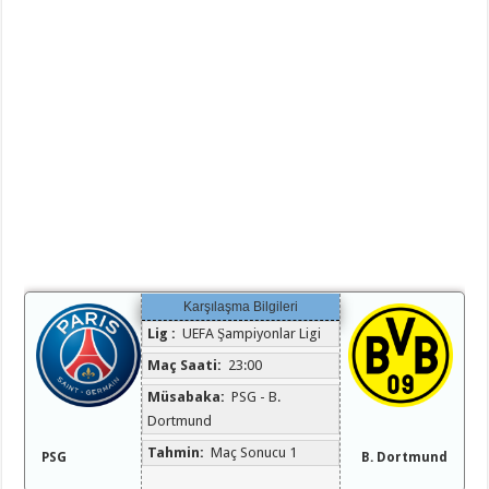
Karşılaşma Bilgileri
Lig :
UEFA Şampiyonlar Ligi
Maç Saati:
23:00
Müsabaka:
PSG - B.
Dortmund
Tahmin:
Maç Sonucu 1
PSG
B. Dortmund