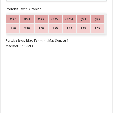
Portekiz İsveç Oranlar
MS 0
MS 1
MS 2
KG Var
KG Yok
ÇŞ 1
ÇŞ 2
1.50
3.30
4.40
1.95
1.50
1.08
1.15
Portekiz İsveç
Maç Tahmini :
Maç Sonucu 1
Maç kodu :
195293