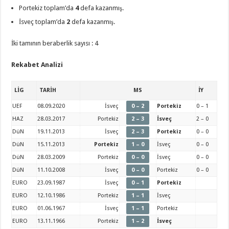
Portekiz toplam’da
4
defa kazanmış.
İsveç toplam’da
2
defa kazanmış.
İki tamının beraberlik sayısı : 4
Rekabet Analizi
LİG
TARİH
MS
İY
UEF
08.09.2020
İsveç
0 – 2
Portekiz
0 – 1
HAZ
28.03.2017
Portekiz
2 – 3
İsveç
2 – 0
DüN
19.11.2013
İsveç
2 – 3
Portekiz
0 – 0
DüN
15.11.2013
Portekiz
1 – 0
İsveç
0 – 0
DüN
28.03.2009
Portekiz
0 – 0
İsveç
0 – 0
DüN
11.10.2008
İsveç
0 – 0
Portekiz
0 – 0
EURO
23.09.1987
İsveç
0 – 1
Portekiz
EURO
12.10.1986
Portekiz
1 – 1
İsveç
EURO
01.06.1967
İsveç
1 – 1
Portekiz
EURO
13.11.1966
Portekiz
1 – 2
İsveç