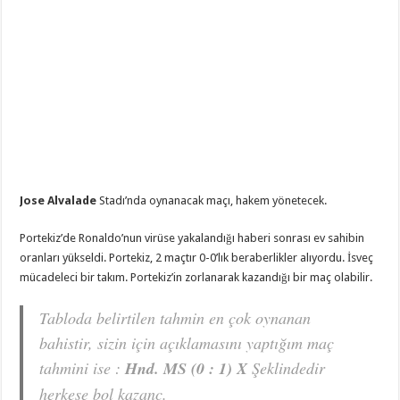
Jose Alvalade
Stadı’nda oynanacak maçı, hakem
yönetecek.
Portekiz’de Ronaldo’nun virüse yakalandığı haberi sonrası ev sahibin
oranları yükseldi. Portekiz, 2 maçtır 0-0’lık beraberlikler alıyordu. İsveç
mücadeleci bir takım. Portekiz’in zorlanarak kazandığı bir maç olabilir.
Tabloda belirtilen tahmin en çok oynanan
bahistir, sizin için açıklamasını yaptığım maç
tahmini ise :
Hnd. MS (0 : 1) X
Şeklindedir
herkese bol kazanç.