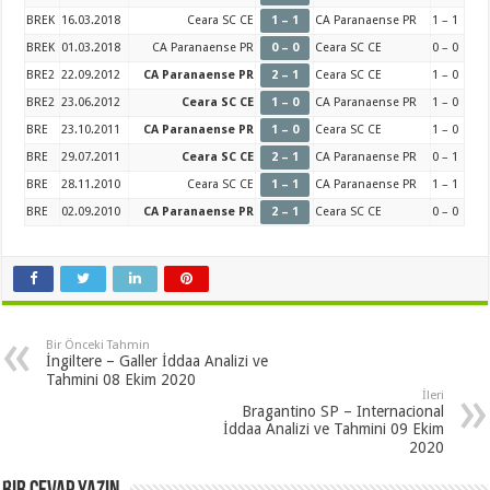
BREK
16.03.2018
Ceara SC CE
1 – 1
CA Paranaense PR
1 – 1
BREK
01.03.2018
CA Paranaense PR
0 – 0
Ceara SC CE
0 – 0
BRE2
22.09.2012
CA Paranaense PR
2 – 1
Ceara SC CE
1 – 0
BRE2
23.06.2012
Ceara SC CE
1 – 0
CA Paranaense PR
1 – 0
BRE
23.10.2011
CA Paranaense PR
1 – 0
Ceara SC CE
1 – 0
BRE
29.07.2011
Ceara SC CE
2 – 1
CA Paranaense PR
0 – 1
BRE
28.11.2010
Ceara SC CE
1 – 1
CA Paranaense PR
1 – 1
BRE
02.09.2010
CA Paranaense PR
2 – 1
Ceara SC CE
0 – 0
Bir Önceki Tahmin
İngiltere – Galler İddaa Analizi ve
Tahmini 08 Ekim 2020
İleri
Bragantino SP – Internacional
İddaa Analizi ve Tahmini 09 Ekim
2020