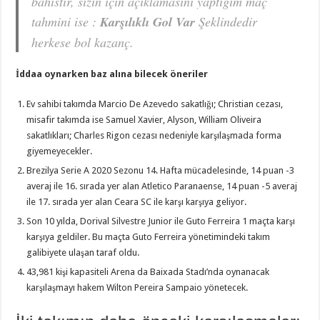
bahistir, sizin için açıklamasını yaptığım maç
tahmini ise :
Karşılıklı Gol Var
Şeklindedir
herkese bol kazanç.
İddaa oynarken baz alına bilecek öneriler
Ev sahibi takımda Marcio De Azevedo sakatlığı; Christian cezası,
misafir takımda ise Samuel Xavier, Alyson, William Oliveira
sakatlıkları; Charles Rigon cezası nedeniyle karşılaşmada forma
giyemeyecekler.
Brezilya Serie A 2020 Sezonu 14. Hafta mücadelesinde, 14 puan -3
averaj ile 16. sırada yer alan Atletico Paranaense, 14 puan -5 averaj
ile 17. sırada yer alan Ceara SC ile karşı karşıya geliyor.
Son 10 yılda, Dorival Silvestre Junior ile Guto Ferreira 1 maçta karşı
karşıya geldiler. Bu maçta Guto Ferreira yönetimindeki takım
galibiyete ulaşan taraf oldu.
43,981 kişi kapasiteli Arena da Baixada Stadı’nda oynanacak
karşılaşmayı hakem Wilton Pereira Sampaio yönetecek.