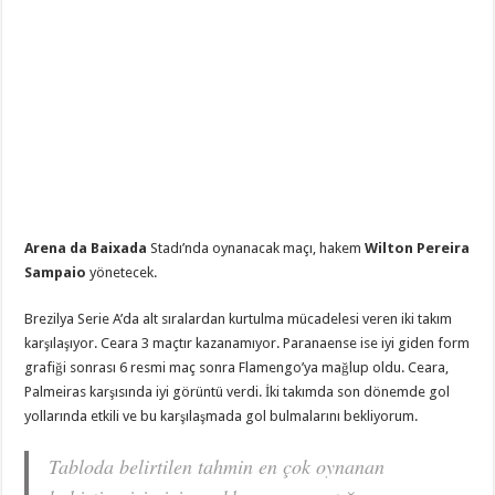
Arena da Baixada
Stadı’nda oynanacak maçı, hakem
Wilton Pereira
Sampaio
yönetecek.
Brezilya Serie A’da alt sıralardan kurtulma mücadelesi veren iki takım
karşılaşıyor. Ceara 3 maçtır kazanamıyor. Paranaense ise iyi giden form
grafiği sonrası 6 resmi maç sonra Flamengo’ya mağlup oldu. Ceara,
Palmeiras karşısında iyi görüntü verdi. İki takımda son dönemde gol
yollarında etkili ve bu karşılaşmada gol bulmalarını bekliyorum.
Tabloda belirtilen tahmin en çok oynanan