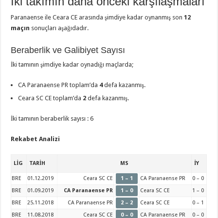
İki takımın daha önceki karşılaşmaları
Paranaense ile Ceara CE arasında şimdiye kadar oynanmış son
12
maçın
sonuçları aşağıdadır.
Beraberlik ve Galibiyet Sayısı
İki tamının şimdiye kadar oynadığı maçlarda;
CA Paranaense PR toplam’da
4
defa kazanmış.
Ceara SC CE toplam’da
2
defa kazanmış.
İki tamının beraberlik sayısı : 6
Rekabet Analizi
LİG
TARİH
MS
İY
BRE
01.12.2019
Ceara SC CE
1 – 1
CA Paranaense PR
0 – 0
BRE
01.09.2019
CA Paranaense PR
1 – 0
Ceara SC CE
1 – 0
BRE
25.11.2018
CA Paranaense PR
2 – 2
Ceara SC CE
0 – 1
BRE
11.08.2018
Ceara SC CE
0 – 0
CA Paranaense PR
0 – 0