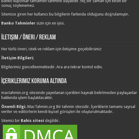
Banko kuponlar tamamen tahmine dayalıdır. Hiç bir zaman için kesin bir
sonuç söylenemez.
Sitemize giren her kullanıcı bu bilgilerin farkında olduğunu doğrulamıştır.
Banko Tahminler
sizin için en iyisi.
İletişim / Öneri / Reklam
Her türlü öneri, istek ve reklam için iletişime geçebilirsiniz:
İletişim Bilgileri;
Bilgilerimiz güncellenmektedir. Ara ara tekrar kontol edin.
İçeriklerimiz Koruma Altında
mactahmin.org sitesinde yayınlanan içerikleri kaynak belirtmeden paylaşanlar
hakkında işlem başlatılacaktır.
Önemli Bilgi;
MacTahmin.org Bir tahmin sitesidir. İçeriklerin tamamı sayısal
veriler ve editörlerin kendi kişisel görüşleri ile oluşturulmaktadır.
Sitemiz bir
Bahis sitesi
değildir.