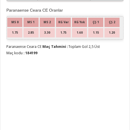
Paranaense Ceara CE Oranlar
MS 0
MS 1
MS 2
KG Var
KG Yok
ÇŞ 1
ÇŞ 2
1.75
2.85
3.30
1.75
1.60
1.15
1.20
Paranaense Ceara CE
Maç Tahmini :
Toplam Gol 2,5 Üst
Maç kodu :
184199