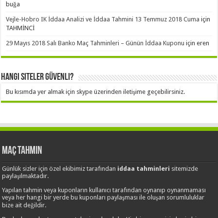
buğa
Vejle-Hobro IK İddaa Analizi ve İddaa Tahmini 13 Temmuz 2018 Cuma
için
TAHMİNCİ
29 Mayıs 2018 Salı Banko Maç Tahminleri – Günün İddaa Kuponu
için
eren
Hangi Siteler Güvenli?
Bu kısımda yer almak için skype üzerinden iletişime geçebilirsiniz.
Maç Tahmin
Günlük sizler için özel ekibimiz tarafından
iddaa tahminleri
sitemizde
paylaşılmaktadır.
Yapılan tahmin veya kuponların kullanıcı tarafından oynanıp oynanmaması
veya her hangi bir yerde bu kuponları paylaşması ile oluşan sorumluluklar
bize ait değildir.