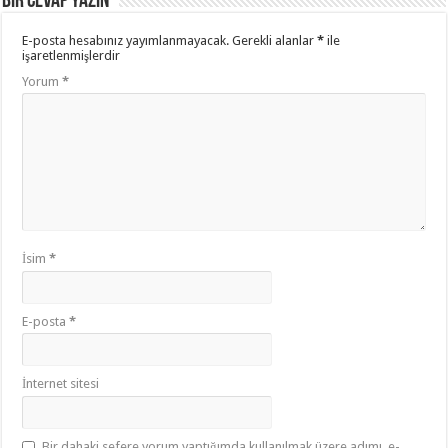
Bir cevap yazın
E-posta hesabınız yayımlanmayacak.
Gerekli alanlar
*
ile
işaretlenmişlerdir
Yorum
*
İsim
*
E-posta
*
İnternet sitesi
Bir dahaki sefere yorum yaptığımda kullanılmak üzere adımı, e-