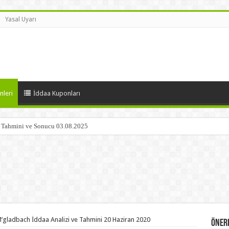
Yasal Uyarı
nleri
İddaa Kuponları
ç Tahmini ve Sonucu 03.08.2025
’gladbach İddaa Analizi ve Tahmini 20 Haziran 2020
Öneri