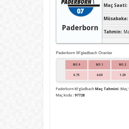
Maç Saati:
Müsabaka:
Paderborn
Tahmin:
Ma
Paderborn M'gladbach Oranlar
MS 0
MS 1
MS 2
6.75
4.60
1.20
Paderborn M'gladbach
Maç Tahmini :
Maç 
Maç kodu :
97728