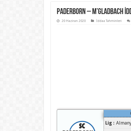
Paderborn – M’gladbach İdd
20 Haziran 2020
İddaa Tahminleri
Lig :
Almany