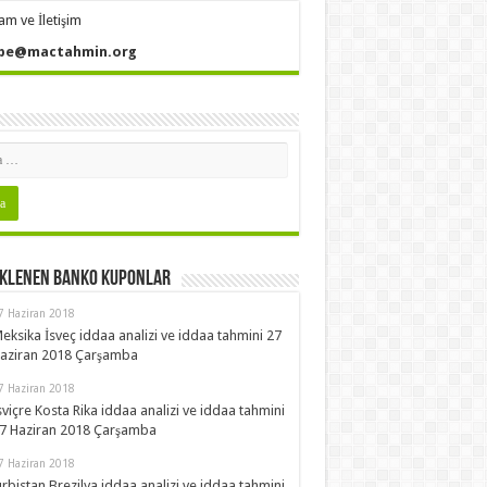
am ve İletişim
pe@mactahmin.org
Eklenen Banko Kuponlar
7 Haziran 2018
eksika İsveç iddaa analizi ve iddaa tahmini 27
aziran 2018 Çarşamba
7 Haziran 2018
sviçre Kosta Rika iddaa analizi ve iddaa tahmini
7 Haziran 2018 Çarşamba
7 Haziran 2018
ırbistan Brezilya iddaa analizi ve iddaa tahmini