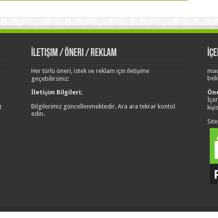
İletişim / Öneri / Reklam
İç
Her türlü öneri, istek ve reklam için iletişime
mac
bel
geçebilirsiniz:
İletişim Bilgileri;
Öne
İçer
Bilgilerimiz güncellenmektedir. Ara ara tekrar kontol
t
kişi
edin.
Sit