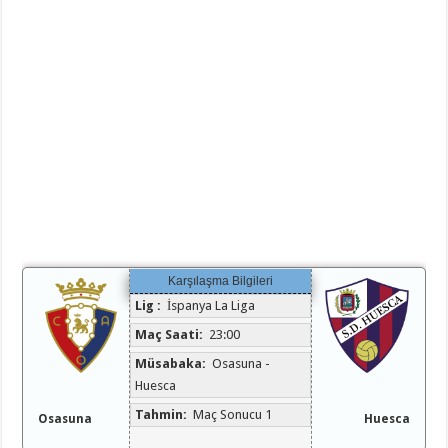
Karşılaşma Bilgileri
Lig :
İspanya La Liga
Maç Saati:
23:00
Müsabaka:
Osasuna -
Huesca
Tahmin:
Maç Sonucu 1
Osasuna
Huesca