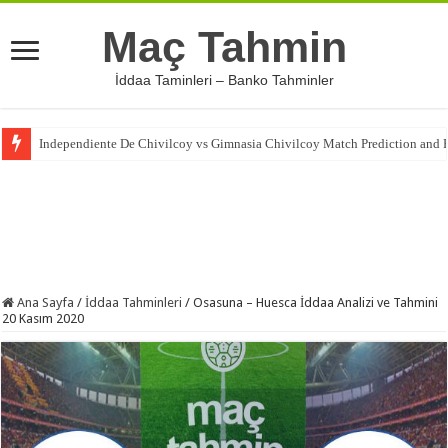
Maç Tahmin
İddaa Taminleri – Banko Tahminler
Independiente De Chivilcoy vs Gimnasia Chivilcoy Match Prediction and R
Ana Sayfa
/
İddaa Tahminleri
/
Osasuna – Huesca İddaa Analizi ve Tahmini
20 Kasım 2020