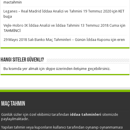
mactahmin
Leganes – Real Madrid İddaa Analizi ve Tahmini 19 Temmuz 2020
için
KET
buğa
Vejle-Hobro IK İddaa Analizi ve İddaa Tahmini 13 Temmuz 2018 Cuma
için
TAHMİNCİ
29 Mayıs 2018 Salı Banko Maç Tahminleri – Günün İddaa Kuponu
için
eren
Hangi Siteler Güvenli?
Bu kısımda yer almak için skype üzerinden iletişime geçebilirsiniz.
Maç Tahmin
Günlük sizler için özel ekibimiz tarafından
iddaa tahminleri
sitemizde
paylaşılmaktadır.
Yapılan tahmin veya kuponların kullanıcı tarafından oynanıp oynanmaması