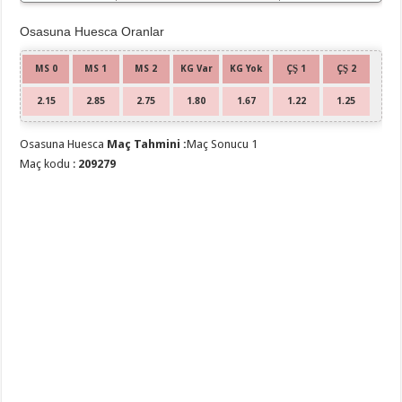
Osasuna Huesca Oranlar
MS 0
MS 1
MS 2
KG Var
KG Yok
ÇŞ 1
ÇŞ 2
2.15
2.85
2.75
1.80
1.67
1.22
1.25
Osasuna Huesca
Maç Tahmini :
Maç Sonucu 1
Maç kodu :
209279