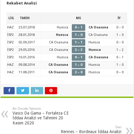
Rekabet Analizi
LİG
TARİH
MS
İY
HAZ
25.07.2018
Huesca
0 – 1
CA Osasuna
0 – 0
İSP2
28.01.2018
Huesca
1 – 0
CA Osasuna
1 – 0
İSP2
02.09.2017
CA Osasuna
1 – 1
Huesca
0 – 0
İSP2
29.05.2016
CA Osasuna
2 – 3
Huesca
1 – 2
İSP2
10.01.2016
Huesca
0 – 1
CA Osasuna
0 – 1
HAZ
09.08.2014
CA Osasuna
1 – 0
Huesca
1 – 0
HAZ
11.08.2011
CA Osasuna
2 – 0
Huesca
0 – 0
Bir Önceki Tahmin
Vasco Da Gama – Fortaleza CE
İddaa Analizi ve Tahmini 20
Kasım 2020
İleri
Rennes – Bordeaux İddaa Analizi