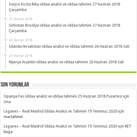
İsviçre Kosta Rika iddaa analizi ve iddaa tahmini 27 Haziran 2018
Çarşamba
27 Haziran 2018
Sırbistan Brezilya iddaa analizi ve iddaa tahmini 27 Haziran 2018
Çarşamba
26 Haziran 2018
İzlanda Hırvatistan iddaa analizi ve iddaa tahmini 26 Haziran 2018 Salı
26 Haziran 2018
Nijerya Arjantin iddaa analizi ve iddaa tahmini 26 Haziran 2018 Salı
Son Yorumlar
İspanya Fas iddaa analizi ve iddaa tahmini 25 Haziran 2018 Pazartesi
için
Una
Leganes – Real Madrid İddaa Analizi ve Tahmini 19 Temmuz 2020
için
mactahmin
Leganes – Real Madrid İddaa Analizi ve Tahmini 19 Temmuz 2020
için
KET
buğa