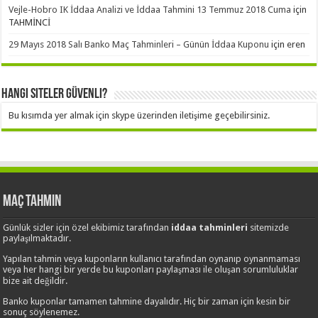
Vejle-Hobro IK İddaa Analizi ve İddaa Tahmini 13 Temmuz 2018 Cuma
için
TAHMİNCİ
29 Mayıs 2018 Salı Banko Maç Tahminleri – Günün İddaa Kuponu
için
eren
Hangi Siteler Güvenli?
Bu kısımda yer almak için skype üzerinden iletişime geçebilirsiniz.
Maç Tahmin
Günlük sizler için özel ekibimiz tarafından
iddaa tahminleri
sitemizde
paylaşılmaktadır.
Yapılan tahmin veya kuponların kullanıcı tarafından oynanıp oynanmaması
veya her hangi bir yerde bu kuponları paylaşması ile oluşan sorumluluklar
bize ait değildir.
Banko kuponlar tamamen tahmine dayalıdır. Hiç bir zaman için kesin bir
sonuç söylenemez.