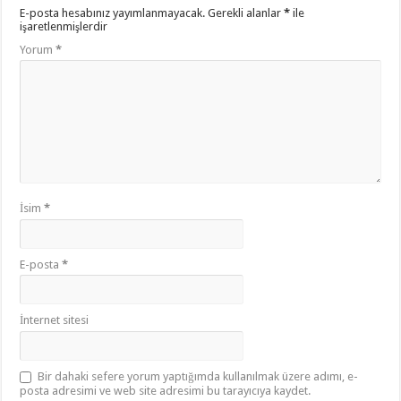
E-posta hesabınız yayımlanmayacak.
Gerekli alanlar
*
ile
işaretlenmişlerdir
Yorum
*
İsim
*
E-posta
*
İnternet sitesi
Bir dahaki sefere yorum yaptığımda kullanılmak üzere adımı, e-
posta adresimi ve web site adresimi bu tarayıcıya kaydet.