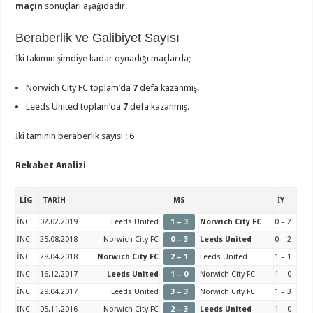
maçın
sonuçları aşağıdadır.
Beraberlik ve Galibiyet Sayısı
İki takımın şimdiye kadar oynadığı maçlarda;
Norwich City FC toplam’da
7
defa kazanmış.
Leeds United toplam’da
7
defa kazanmış.
İki tamının beraberlik sayısı : 6
Rekabet Analizi
LİG
TARİH
MS
İY
İNC
02.02.2019
Leeds United
1 – 3
Norwich City FC
0 – 2
İNC
25.08.2018
Norwich City FC
0 – 3
Leeds United
0 – 2
İNC
28.04.2018
Norwich City FC
2 – 1
Leeds United
1 – 1
İNC
16.12.2017
Leeds United
1 – 0
Norwich City FC
1 – 0
İNC
29.04.2017
Leeds United
3 – 3
Norwich City FC
1 – 3
İNC
05.11.2016
Norwich City FC
2 – 3
Leeds United
1 – 0