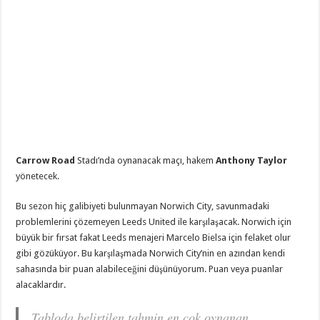
Carrow Road
Stadı’nda oynanacak maçı, hakem
Anthony Taylor
yönetecek.
Bu sezon hiç galibiyeti bulunmayan Norwich City, savunmadaki
problemlerini çözemeyen Leeds United ile karşılaşacak. Norwich için
büyük bir fırsat fakat Leeds menajeri Marcelo Bielsa için felaket olur
gibi gözüküyor. Bu karşılaşmada Norwich City’nin en azından kendi
sahasında bir puan alabileceğini düşünüyorum. Puan veya puanlar
alacaklardır.
Tabloda belirtilen tahmin en çok oynanan