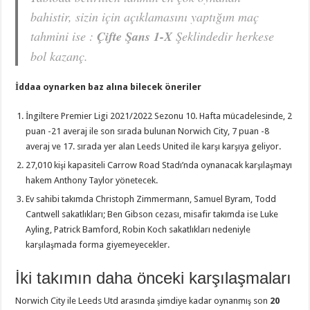
bahistir, sizin için açıklamasını yaptığım maç
tahmini ise :
Çifte Şans 1-X
Şeklindedir herkese
bol kazanç.
İddaa oynarken baz alına bilecek öneriler
İngiltere Premier Ligi 2021/2022 Sezonu 10. Hafta mücadelesinde, 2
puan -21 averaj ile son sırada bulunan Norwich City, 7 puan -8
averaj ve 17. sırada yer alan Leeds United ile karşı karşıya geliyor.
27,010 kişi kapasiteli Carrow Road Stadı’nda oynanacak karşılaşmayı
hakem Anthony Taylor yönetecek.
Ev sahibi takımda Christoph Zimmermann, Samuel Byram, Todd
Cantwell sakatlıkları; Ben Gibson cezası, misafir takımda ise Luke
Ayling, Patrick Bamford, Robin Koch sakatlıkları nedeniyle
karşılaşmada forma giyemeyecekler.
İki takımın daha önceki karşılaşmaları
Norwich City ile Leeds Utd arasında şimdiye kadar oynanmış son
20