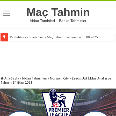
Maç Tahmin
İddaa Taminleri – Banko Tahminler
Pardubice vs Sparta Praha Maç Tahmini ve Sonucu 03.08.2025
Ana Sayfa
/
İddaa Tahminleri
/
Norwich City – Leeds Utd İddaa Analizi ve
Tahmini 31 Ekim 2021