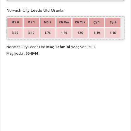
Norwich City Leeds Utd Oranlar
MS 0
MS 1
MS 2
KG Var
KG Yok
ÇŞ 1
ÇŞ 2
3.00
3.10
1.76
1.49
1.90
1.49
1.16
Norwich City Leeds Utd
Maç Tahmini :
Maç Sonucu 2
Maç kodu :
554944