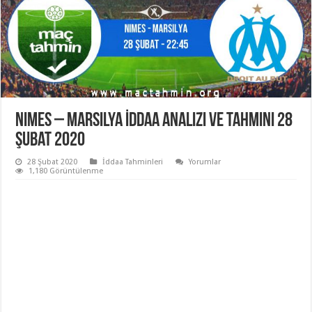
Nimes – Marsilya İddaa Analizi ve Tahmini 28
Şubat 2020
28 Şubat 2020
İddaa Tahminleri
Yorumlar
1,180 Görüntülenme