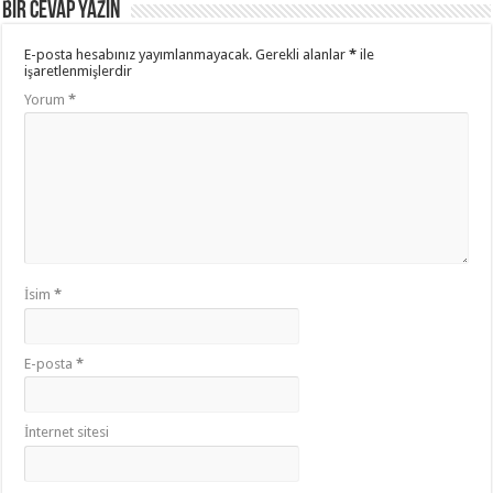
Bir cevap yazın
E-posta hesabınız yayımlanmayacak.
Gerekli alanlar
*
ile
işaretlenmişlerdir
Yorum
*
İsim
*
E-posta
*
İnternet sitesi