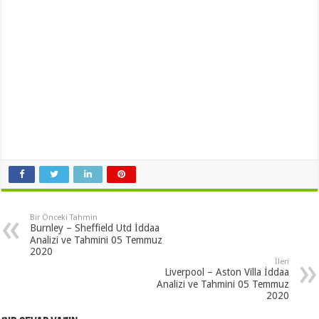
Bir Önceki Tahmin
Burnley – Sheffield Utd İddaa
Analizi ve Tahmini 05 Temmuz
2020
İleri
Liverpool – Aston Villa İddaa
Analizi ve Tahmini 05 Temmuz
2020