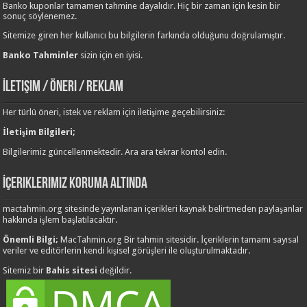
Banko kuponlar tamamen tahmine dayalıdır. Hiç bir zaman için kesin bir
sonuç söylenemez.
Sitemize giren her kullanıcı bu bilgilerin farkında olduğunu doğrulamıştır.
Banko Tahminler
sizin için en iyisi.
İletişim / Öneri / Reklam
Her türlü öneri, istek ve reklam için iletişime geçebilirsiniz:
İletişim Bilgileri;
Bilgilerimiz güncellenmektedir. Ara ara tekrar kontol edin.
İçeriklerimiz Koruma Altında
mactahmin.org sitesinde yayınlanan içerikleri kaynak belirtmeden paylaşanlar
hakkında işlem başlatılacaktır.
Önemli Bilgi;
MacTahmin.org Bir tahmin sitesidir. İçeriklerin tamamı sayısal
veriler ve editörlerin kendi kişisel görüşleri ile oluşturulmaktadır.
Sitemiz bir
Bahis sitesi
değildir.