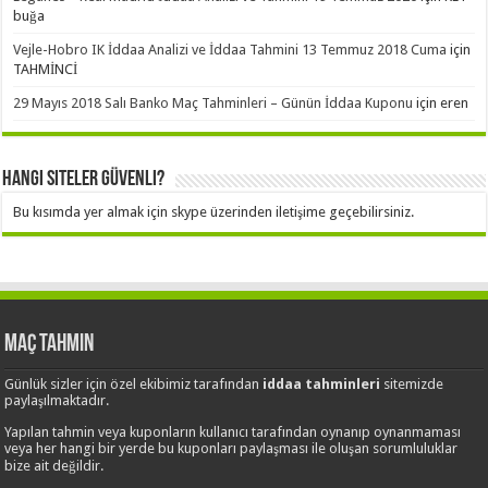
buğa
Vejle-Hobro IK İddaa Analizi ve İddaa Tahmini 13 Temmuz 2018 Cuma
için
TAHMİNCİ
29 Mayıs 2018 Salı Banko Maç Tahminleri – Günün İddaa Kuponu
için
eren
Hangi Siteler Güvenli?
Bu kısımda yer almak için skype üzerinden iletişime geçebilirsiniz.
Maç Tahmin
Günlük sizler için özel ekibimiz tarafından
iddaa tahminleri
sitemizde
paylaşılmaktadır.
Yapılan tahmin veya kuponların kullanıcı tarafından oynanıp oynanmaması
veya her hangi bir yerde bu kuponları paylaşması ile oluşan sorumluluklar
bize ait değildir.