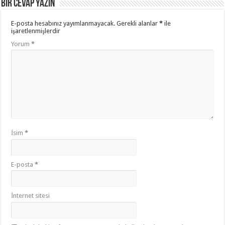
Bir cevap yazın
E-posta hesabınız yayımlanmayacak.
Gerekli alanlar
*
ile
işaretlenmişlerdir
Yorum
*
İsim
*
E-posta
*
İnternet sitesi