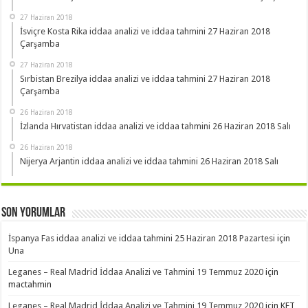
27 Haziran 2018
İsviçre Kosta Rika iddaa analizi ve iddaa tahmini 27 Haziran 2018
Çarşamba
27 Haziran 2018
Sırbistan Brezilya iddaa analizi ve iddaa tahmini 27 Haziran 2018
Çarşamba
26 Haziran 2018
İzlanda Hırvatistan iddaa analizi ve iddaa tahmini 26 Haziran 2018 Salı
26 Haziran 2018
Nijerya Arjantin iddaa analizi ve iddaa tahmini 26 Haziran 2018 Salı
Son Yorumlar
İspanya Fas iddaa analizi ve iddaa tahmini 25 Haziran 2018 Pazartesi
için
Una
Leganes – Real Madrid İddaa Analizi ve Tahmini 19 Temmuz 2020
için
mactahmin
Leganes – Real Madrid İddaa Analizi ve Tahmini 19 Temmuz 2020
için
KET