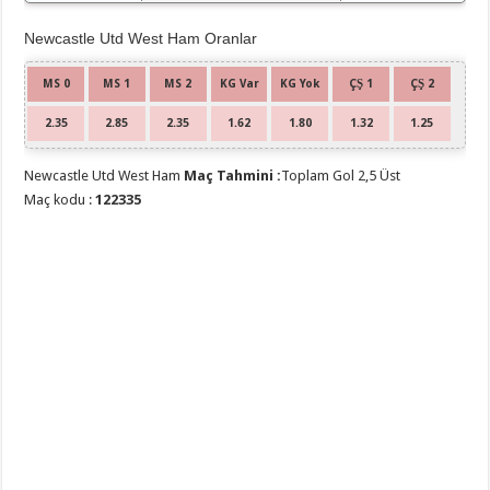
Newcastle Utd West Ham Oranlar
MS 0
MS 1
MS 2
KG Var
KG Yok
ÇŞ 1
ÇŞ 2
2.35
2.85
2.35
1.62
1.80
1.32
1.25
Newcastle Utd West Ham
Maç Tahmini :
Toplam Gol 2,5 Üst
Maç kodu :
122335