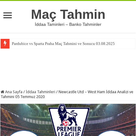
Maç Tahmin
İddaa Taminleri – Banko Tahminler
Pardubice vs Sparta Praha Maç Tahmini ve Sonucu 03.08.2025
Ana Sayfa
/
İddaa Tahminleri
/
Newcastle Utd – West Ham İddaa Analizi ve
Tahmini 05 Temmuz 2020