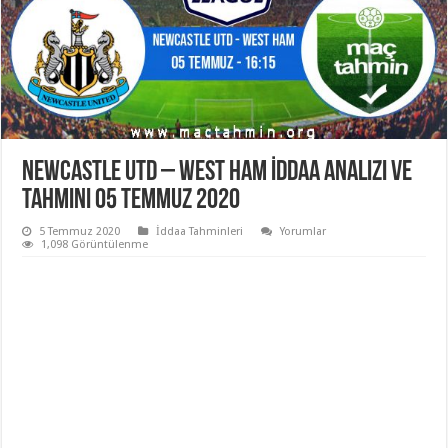
Newcastle Utd – West Ham İddaa Analizi ve
Tahmini 05 Temmuz 2020
5 Temmuz 2020
İddaa Tahminleri
Yorumlar
1,098 Görüntülenme