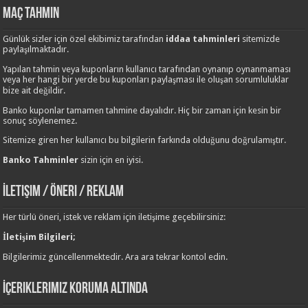
Maç Tahmin
Günlük sizler için özel ekibimiz tarafından
iddaa tahminleri
sitemizde
paylaşılmaktadır.
Yapılan tahmin veya kuponların kullanıcı tarafından oynanıp oynanmaması
veya her hangi bir yerde bu kuponları paylaşması ile oluşan sorumluluklar
bize ait değildir.
Banko kuponlar tamamen tahmine dayalıdır. Hiç bir zaman için kesin bir
sonuç söylenemez.
Sitemize giren her kullanıcı bu bilgilerin farkında olduğunu doğrulamıştır.
Banko Tahminler
sizin için en iyisi.
İletişim / Öneri / Reklam
Her türlü öneri, istek ve reklam için iletişime geçebilirsiniz:
İletişim Bilgileri;
Bilgilerimiz güncellenmektedir. Ara ara tekrar kontol edin.
İçeriklerimiz Koruma Altında