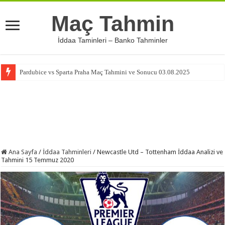
Maç Tahmin
İddaa Taminleri – Banko Tahminler
Pardubice vs Sparta Praha Maç Tahmini ve Sonucu 03.08.2025
Ana Sayfa
/
İddaa Tahminleri
/
Newcastle Utd – Tottenham İddaa Analizi ve
Tahmini 15 Temmuz 2020