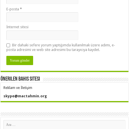
E-posta
*
İnternet sitesi
Bir dahaki sefere yorum yaptığımda kullanılmak üzere adımı, e-
posta adresimi ve web site adresimi bu tarayıcıya kaydet.
Önerilen Bahis Sitesi
Reklam ve İletişim
skype@mactahmin.org