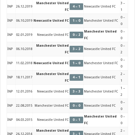
Manchester United
3 –
İNP
26.12.2019
4 – 1
Newcastle United FC
FC
1
0 –
İNP
06.10.2019
Newcastle United FC
1 – 0
Manchester United FC
0
Manchester United
0 –
İNP
02.01.2019
Newcastle United FC
0 – 2
FC
0
Manchester United
0 –
İNP
06.10.2018
3 – 2
Newcastle United FC
FC
2
0 –
İNP
11.02.2018
Newcastle United FC
1 – 0
Manchester United FC
0
Manchester United
2 –
İNP
18.11.2017
4 – 1
Newcastle United FC
FC
1
1 –
İNP
12.01.2016
Newcastle United FC
3 – 3
Manchester United FC
2
0 –
İNP
22.08.2015
Manchester United FC
0 – 0
Newcastle United FC
0
Manchester United
0 –
İNP
04.03.2015
Newcastle United FC
0 – 1
FC
0
Manchester United
2 –
İNP
26.12.2014
3 – 1
Newcastle United FC