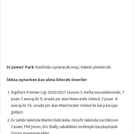
St James’ Park
Stadı’nda oynanacak maçı, hakem
yönetecek.
İddaa oynarken baz alına bilecek öneriler
İngiltere Premier Ligi 2020/2021 Sezonu 5. Hafta mücadelesinde, 7
puan 1 averaj ile 9. sırada yer alan Newcastle United, 3 puan -6
averaj ile 16. sırada yer alan Manchester United ile karşı karşıya
geliyor.
Ev sahibi takımda Martin Dubravka, misafir takımda ise Edinson
Cavani, Phil Jones, Eric Bailly sakatlıkları nedeniyle karşılaşmada
forma giyemeyecekler.