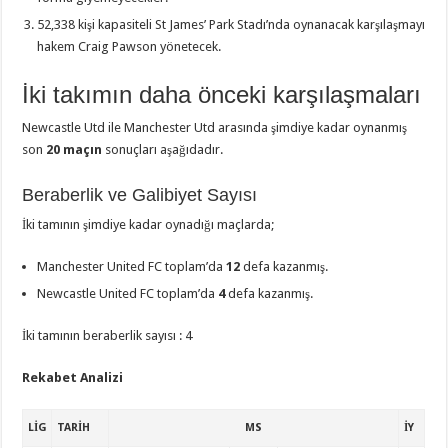
52,338 kişi kapasiteli St James’ Park Stadı’nda oynanacak karşılaşmayı
hakem Craig Pawson yönetecek.
İki takımın daha önceki karşılaşmaları
Newcastle Utd ile Manchester Utd arasında şimdiye kadar oynanmış
son
20 maçın
sonuçları aşağıdadır.
Beraberlik ve Galibiyet Sayısı
İki tamının şimdiye kadar oynadığı maçlarda;
Manchester United FC toplam’da
12
defa kazanmış.
Newcastle United FC toplam’da
4
defa kazanmış.
İki tamının beraberlik sayısı : 4
Rekabet Analizi
LİG
TARİH
MS
İY