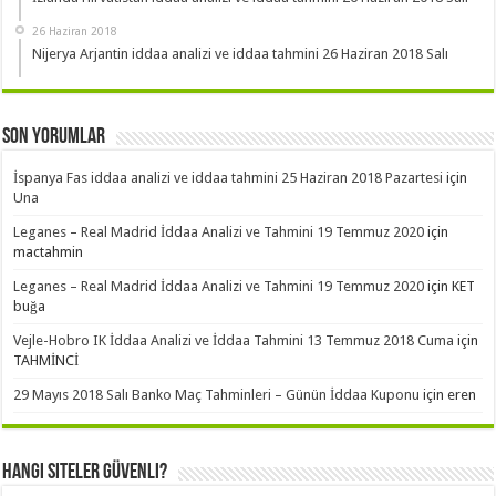
26 Haziran 2018
Nijerya Arjantin iddaa analizi ve iddaa tahmini 26 Haziran 2018 Salı
Son Yorumlar
İspanya Fas iddaa analizi ve iddaa tahmini 25 Haziran 2018 Pazartesi
için
Una
Leganes – Real Madrid İddaa Analizi ve Tahmini 19 Temmuz 2020
için
mactahmin
Leganes – Real Madrid İddaa Analizi ve Tahmini 19 Temmuz 2020
için
KET
buğa
Vejle-Hobro IK İddaa Analizi ve İddaa Tahmini 13 Temmuz 2018 Cuma
için
TAHMİNCİ
29 Mayıs 2018 Salı Banko Maç Tahminleri – Günün İddaa Kuponu
için
eren
Hangi Siteler Güvenli?