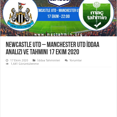
Newcastle Utd – Manchester Utd İddaa
Analizi ve Tahmini 17 Ekim 2020
17 Ekim 2020
İddaa Tahminleri
Yorumlar
1,641 Görüntülenme