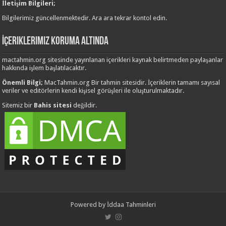
İletişim Bilgileri;
Bilgilerimiz güncellenmektedir. Ara ara tekrar kontol edin.
İçeriklerimiz Koruma Altında
mactahmin.org sitesinde yayınlanan içerikleri kaynak belirtmeden paylaşanlar
hakkında işlem başlatılacaktır.
Önemli Bilgi;
MacTahmin.org Bir tahmin sitesidir. İçeriklerin tamamı sayısal
veriler ve editörlerin kendi kişisel görüşleri ile oluşturulmaktadır.
Sitemiz bir
Bahis sitesi
değildir.
Powered by
İddaa Tahminleri