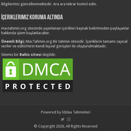
Bilgilerimiz güncellenmektedir. Ara ara tekrar kontol edin.
İçeriklerimiz Koruma Altında
mactahmin.org sitesinde yayınlanan içerikleri kaynak belirtmeden paylaşanlar
hakkında işlem başlatılacaktır.
Önemli Bilgi;
MacTahmin.org Bir tahmin sitesidir. İçeriklerin tamamı sayısal
veriler ve editörlerin kendi kişisel görüşleri ile oluşturulmaktadır.
Sitemiz bir
Bahis sitesi
değildir.
Powered by
İddaa Tahminleri
© Copyright 2026, All Rights Reserved