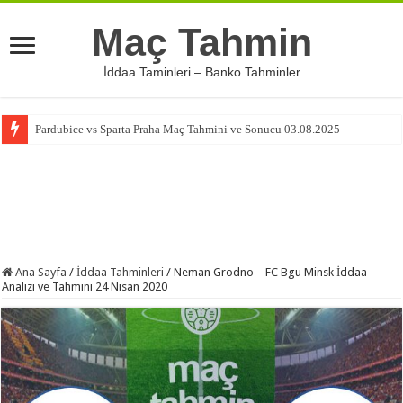
Maç Tahmin
İddaa Taminleri – Banko Tahminler
Pardubice vs Sparta Praha Maç Tahmini ve Sonucu 03.08.2025
Ana Sayfa
/
İddaa Tahminleri
/
Neman Grodno – FC Bgu Minsk İddaa
Analizi ve Tahmini 24 Nisan 2020