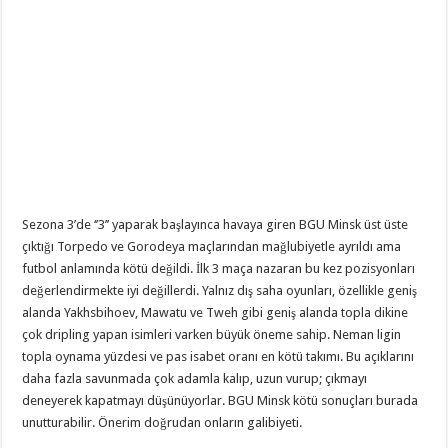
Sezona 3’de ‘’3’’ yaparak başlayınca havaya giren BGU Minsk üst üste
çıktığı Torpedo ve Gorodeya maçlarından mağlubiyetle ayrıldı ama
futbol anlamında kötü değildi. İlk 3 maça nazaran bu kez pozisyonları
değerlendirmekte iyi değillerdi. Yalnız dış saha oyunları, özellikle geniş
alanda Yakhsbihoev, Mawatu ve Tweh gibi geniş alanda topla dikine
çok dripling yapan isimleri varken büyük öneme sahip. Neman ligin
topla oynama yüzdesi ve pas isabet oranı en kötü takımı. Bu açıklarını
daha fazla savunmada çok adamla kalıp, uzun vurup; çıkmayı
deneyerek kapatmayı düşünüyorlar. BGU Minsk kötü sonuçları burada
unutturabilir. Önerim doğrudan onların galibiyeti.