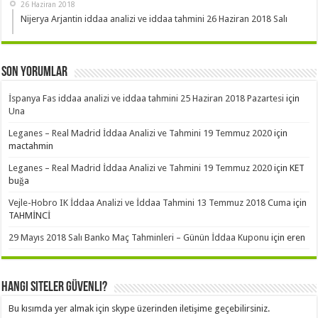
26 Haziran 2018
Nijerya Arjantin iddaa analizi ve iddaa tahmini 26 Haziran 2018 Salı
Son Yorumlar
İspanya Fas iddaa analizi ve iddaa tahmini 25 Haziran 2018 Pazartesi
için
Una
Leganes – Real Madrid İddaa Analizi ve Tahmini 19 Temmuz 2020
için
mactahmin
Leganes – Real Madrid İddaa Analizi ve Tahmini 19 Temmuz 2020
için
KET
buğa
Vejle-Hobro IK İddaa Analizi ve İddaa Tahmini 13 Temmuz 2018 Cuma
için
TAHMİNCİ
29 Mayıs 2018 Salı Banko Maç Tahminleri – Günün İddaa Kuponu
için
eren
Hangi Siteler Güvenli?
Bu kısımda yer almak için skype üzerinden iletişime geçebilirsiniz.