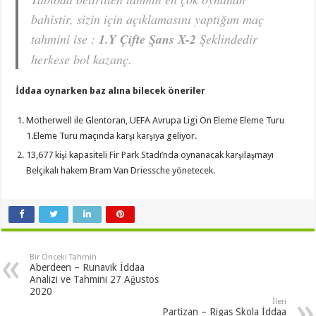
bahistir, sizin için açıklamasını yaptığım maç
tahmini ise :
1.Y Çifte Şans X-2
Şeklindedir
herkese bol kazanç.
İddaa oynarken baz alına bilecek öneriler
Motherwell ile Glentoran, UEFA Avrupa Ligi Ön Eleme Eleme Turu
1.Eleme Turu maçında karşı karşıya geliyor.
13,677 kişi kapasiteli Fir Park Stadı’nda oynanacak karşılaşmayı
Belçikalı hakem Bram Van Driessche yönetecek.
Bir Önceki Tahmin
Aberdeen – Runavik İddaa
Analizi ve Tahmini 27 Ağustos
2020
İleri
Partizan – Rigas Skola İddaa