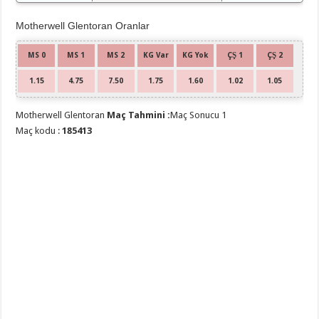
Motherwell Glentoran Oranlar
MS 0
MS 1
MS 2
KG Var
KG Yok
ÇŞ 1
ÇŞ 2
1.15
4.75
7.50
1.75
1.60
1.02
1.05
Motherwell Glentoran
Maç Tahmini :
Maç Sonucu 1
Maç kodu :
185413