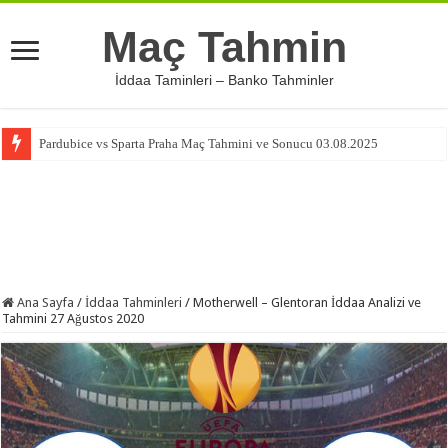
Maç Tahmin
İddaa Taminleri – Banko Tahminler
Pardubice vs Sparta Praha Maç Tahmini ve Sonucu 03.08.2025
Ana Sayfa
/
İddaa Tahminleri
/
Motherwell – Glentoran İddaa Analizi ve
Tahmini 27 Ağustos 2020