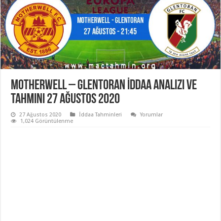
Motherwell – Glentoran İddaa Analizi ve
Tahmini 27 Ağustos 2020
27 Ağustos 2020
İddaa Tahminleri
Yorumlar
1,024 Görüntülenme