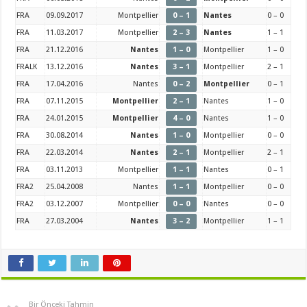
FRA
09.09.2017
Montpellier
0 – 1
Nantes
0 – 0
FRA
11.03.2017
Montpellier
2 – 3
Nantes
1 – 1
FRA
21.12.2016
Nantes
1 – 0
Montpellier
1 – 0
FRALK
13.12.2016
Nantes
3 – 1
Montpellier
2 – 1
FRA
17.04.2016
Nantes
0 – 2
Montpellier
0 – 1
FRA
07.11.2015
Montpellier
2 – 1
Nantes
1 – 0
FRA
24.01.2015
Montpellier
4 – 0
Nantes
1 – 0
FRA
30.08.2014
Nantes
1 – 0
Montpellier
0 – 0
FRA
22.03.2014
Nantes
2 – 1
Montpellier
2 – 1
FRA
03.11.2013
Montpellier
1 – 1
Nantes
0 – 1
FRA2
25.04.2008
Nantes
1 – 1
Montpellier
0 – 0
FRA2
03.12.2007
Montpellier
0 – 0
Nantes
0 – 0
FRA
27.03.2004
Nantes
3 – 2
Montpellier
1 – 1
Bir Önceki Tahmin