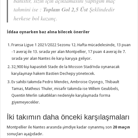
bahistir, sizin için açıklamasını yaptığım maç
tahmini ise :
Toplam Gol 2,5 Üst
Şeklindedir
herkese bol kazanç.
İddaa oynarken baz alına bilecek öneriler
Fransa Ligue 1 2021/2022 Sezonu 12. Hafta mücadelesinde, 13 puan
-1 averaj ile 13. sırada yer alan Montpellier, 17 puan 4 averaj ile 7.
sırada yer alan Nantes ile karşı karşıya geliyor.
32,900 kişi kapasiteli Stade de la Mosson Stadı’nda oynanacak
karşılaşmayı hakem Bastien Dechepy yönetecek.
Ev sahibi takımda Pedro Mendes, Ambroise Oyongo, Thibault
Tamas, Matheus Thuler, misafir takımda ise Willem Geubbels,
Quentin Merlin sakatlıkları nedeniyle karşılaşmada forma
giyemeyecekler.
İki takımın daha önceki karşılaşmaları
Montpellier ile Nantes arasında şimdiye kadar oynanmış son
20 maçın
sonuçları aşağıdadır.