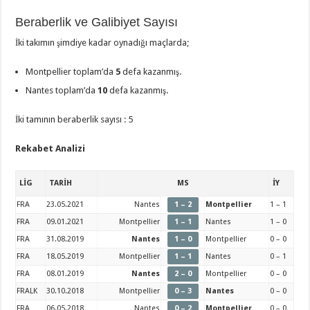
Beraberlik ve Galibiyet Sayısı
İki takımın şimdiye kadar oynadığı maçlarda;
Montpellier toplam’da
5
defa kazanmış.
Nantes toplam’da
10
defa kazanmış.
İki tamının beraberlik sayısı : 5
Rekabet Analizi
LİG
TARİH
MS
İY
FRA
23.05.2021
Nantes
1 – 2
Montpellier
1 – 1
FRA
09.01.2021
Montpellier
1 – 1
Nantes
1 – 0
FRA
31.08.2019
Nantes
1 – 0
Montpellier
0 – 0
FRA
18.05.2019
Montpellier
1 – 1
Nantes
0 – 1
FRA
08.01.2019
Nantes
2 – 0
Montpellier
0 – 0
FRALK
30.10.2018
Montpellier
0 – 3
Nantes
0 – 0
FRA
06.05.2018
Nantes
0 – 2
Montpellier
0 – 0