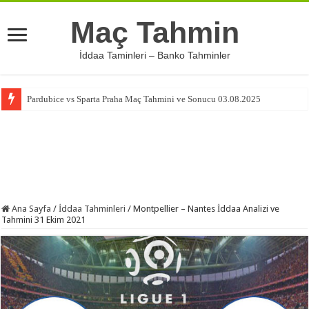
Maç Tahmin
İddaa Taminleri – Banko Tahminler
Pardubice vs Sparta Praha Maç Tahmini ve Sonucu 03.08.2025
Ana Sayfa
/
İddaa Tahminleri
/
Montpellier – Nantes İddaa Analizi ve
Tahmini 31 Ekim 2021