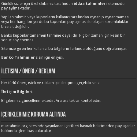
Günlük sizler için özel ekibimiz tarafından
iddaa tahminleri
sitemizde
paylaşılmaktadır.
Yapılan tahmin veya kuponların kullanıcı tarafından oynanıp oynanmaması
veya her hangi bir yerde bu kuponları paylaşması ile oluşan sorumluluklar
bize ait değildir.
Banko kuponlar tamamen tahmine dayalıdır. Hiç bir zaman için kesin bir
sonuç söylenemez.
Sitemize giren her kullanıcı bu bilgilerin farkında olduğunu doğrulamıştır.
Banko Tahminler
sizin için en iyisi.
İletişim / Öneri / Reklam
Her türlü öneri, istek ve reklam için iletişime geçebilirsiniz:
İletişim Bilgileri;
Bilgilerimiz güncellenmektedir. Ara ara tekrar kontol edin.
İçeriklerimiz Koruma Altında
mactahmin.org sitesinde yayınlanan içerikleri kaynak belirtmeden paylaşanlar
hakkında işlem başlatılacaktır.