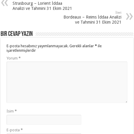
Strasbourg – Lorient İddaa
Analizi ve Tahmini 31 Ekim 2021
İleri
Bordeaux – Reims İddaa Analizi
ve Tahmini 31 Ekim 2021
Bir cevap yazın
E-posta hesabınız yayımlanmayacak.
Gerekli alanlar
*
ile
işaretlenmişlerdir
Yorum
*
İsim
*
E-posta
*