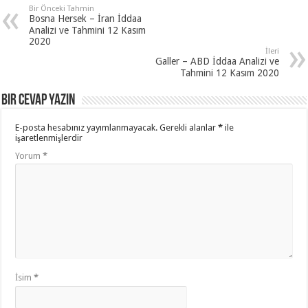
Bir Önceki Tahmin
Bosna Hersek – İran İddaa
Analizi ve Tahmini 12 Kasım
2020
İleri
Galler – ABD İddaa Analizi ve
Tahmini 12 Kasım 2020
Bir cevap yazın
E-posta hesabınız yayımlanmayacak.
Gerekli alanlar
*
ile
işaretlenmişlerdir
Yorum
*
İsim
*