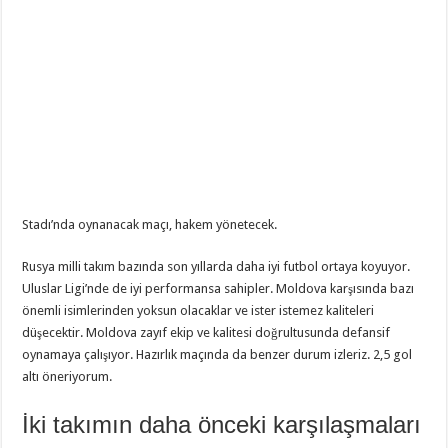
Stadı’nda oynanacak maçı, hakem
yönetecek.
Rusya milli takım bazında son yıllarda daha iyi futbol ortaya koyuyor.
Uluslar Ligi’nde de iyi performansa sahipler. Moldova karşısında bazı
önemli isimlerinden yoksun olacaklar ve ister istemez kaliteleri
düşecektir. Moldova zayıf ekip ve kalitesi doğrultusunda defansif
oynamaya çalışıyor. Hazırlık maçında da benzer durum izleriz. 2,5 gol
altı öneriyorum.
İki takımın daha önceki karşılaşmaları