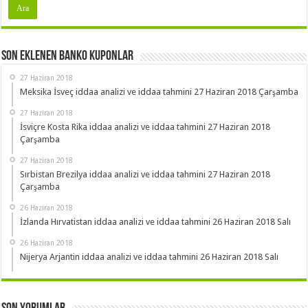
Son Eklenen Banko Kuponlar
27 Haziran 2018
Meksika İsveç iddaa analizi ve iddaa tahmini 27 Haziran 2018 Çarşamba
27 Haziran 2018
İsviçre Kosta Rika iddaa analizi ve iddaa tahmini 27 Haziran 2018
Çarşamba
27 Haziran 2018
Sırbistan Brezilya iddaa analizi ve iddaa tahmini 27 Haziran 2018
Çarşamba
26 Haziran 2018
İzlanda Hırvatistan iddaa analizi ve iddaa tahmini 26 Haziran 2018 Salı
26 Haziran 2018
Nijerya Arjantin iddaa analizi ve iddaa tahmini 26 Haziran 2018 Salı