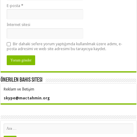
E-posta
*
İnternet sitesi
Bir dahaki sefere yorum yaptığımda kullanılmak üzere adımı, e-
posta adresimi ve web site adresimi bu tarayıcıya kaydet.
Önerilen Bahis Sitesi
Reklam ve İletişim
skype@mactahmin.org