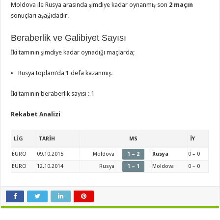
Moldova ile Rusya arasında şimdiye kadar oynanmış son
2 maçın
sonuçları aşağıdadır.
Beraberlik ve Galibiyet Sayısı
İki tamının şimdiye kadar oynadığı maçlarda;
Rusya toplam’da
1
defa kazanmış.
İki tamının beraberlik sayısı : 1
Rekabet Analizi
LİG
TARİH
MS
İY
EURO
09.10.2015
Moldova
1 – 2
Rusya
0 – 0
EURO
12.10.2014
Rusya
1 – 1
Moldova
0 – 0