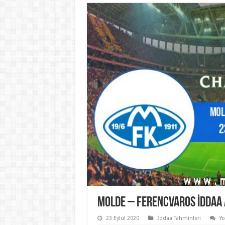
Molde – Ferencvaros İddaa A
23 Eylül 2020
İddaa Tahminleri
Yo