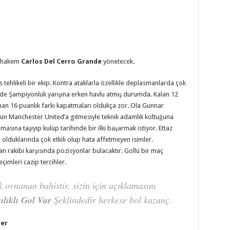
, hakem
Carlos Del Cerro Grande
yönetecek.
tehlikeli bir ekip. Kontra ataklarla özellikle deplasmanlarda çok
nde Şampiyonluk yarışına erken havlu atmış durumda. Kalan 12
nan 16 puanlık farkı kapatmaları oldukça zor. Ola Gunnar
nun Manchester United’a gitmesiyle teknik adamlık koltuğuna
asına taşıyıp kulüp tarihinde bir ilki başarmak istiyor. Ettaz
lduklarında çok etkili olup hata affetmeyen isimler.
rakibi karşısında pozisyonlar bulacaktır. Gollü bir maç
eçimleri cazip tercihler.
 oynanan bahistir, sizin için açıklamasını
ılıklı Gol Var
Şeklindedir herkese bol kazanç.
ler