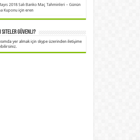
ayıs 2018 Salı Banko Maç Tahminleri – Günün
aa Kuponu
için
eren
 Siteler Güvenli?
ısımda yer almak için skype üzerinden iletişime
bilirsiniz.