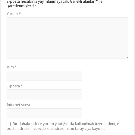
E-posta hesabınız yayımlanmayacak.
Gerekli alanlar
*
ile
işaretlenmişlerdir
Yorum
*
İsim
*
E-posta
*
İnternet sitesi
Bir dahaki sefere yorum yaptığımda kullanılmak üzere adımı, e-
posta adresimi ve web site adresimi bu tarayıcıya kaydet.