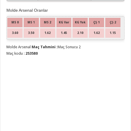
Molde Arsenal Oranlar
MS 0
MS 1
MS 2
KG Var
KG Yok
ÇŞ 1
ÇŞ 2
3.60
3.50
1.62
1.45
2.10
1.62
1.15
Molde Arsenal
Maç Tahmini :
Maç Sonucu 2
Maç kodu :
253580