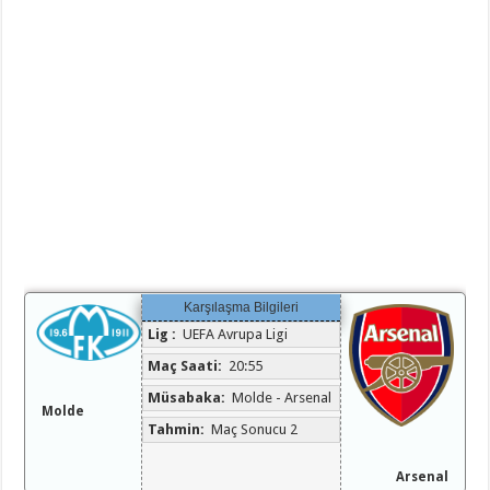
Karşılaşma Bilgileri
Lig :
UEFA Avrupa Ligi
Maç Saati:
20:55
Müsabaka:
Molde - Arsenal
Molde
Tahmin:
Maç Sonucu 2
Arsenal