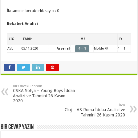
İki tamının beraberlik sayısı : 0
Rekabet Analizi
LİG
TARİH
MS
İY
AVL
05.11.2020
Arsenal
4 – 1
Molde FK
1 – 1
Bir Önceki Tahmin
CSKA Sofya – Young Boys İddaa
Analizi ve Tahmini 26 Kasım
2020
İleri
Cluj – AS Roma İddaa Analizi ve
Tahmini 26 Kasım 2020
Bir cevap yazın