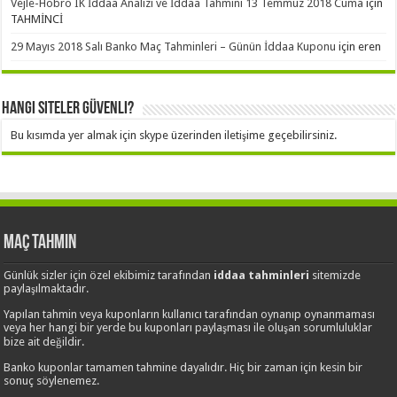
Vejle-Hobro IK İddaa Analizi ve İddaa Tahmini 13 Temmuz 2018 Cuma
için
TAHMİNCİ
29 Mayıs 2018 Salı Banko Maç Tahminleri – Günün İddaa Kuponu
için
eren
Hangi Siteler Güvenli?
Bu kısımda yer almak için skype üzerinden iletişime geçebilirsiniz.
Maç Tahmin
Günlük sizler için özel ekibimiz tarafından
iddaa tahminleri
sitemizde
paylaşılmaktadır.
Yapılan tahmin veya kuponların kullanıcı tarafından oynanıp oynanmaması
veya her hangi bir yerde bu kuponları paylaşması ile oluşan sorumluluklar
bize ait değildir.
Banko kuponlar tamamen tahmine dayalıdır. Hiç bir zaman için kesin bir
sonuç söylenemez.