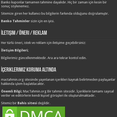
Banko kuponlar tamamen tahmine dayalıdır. Hiç bir zaman için kesin bir
sonuç söylenemez.
Sitemize giren her kullanıcı bu bilgilerin farkında olduğunu doğrulamıştır.
Banko Tahminler
sizin için en iyisi.
İletişim / Öneri / Reklam
Her türlü öneri, istek ve reklam için iletişime geçebilirsiniz:
İletişim Bilgileri;
Bilgilerimiz güncellenmektedir. Ara ara tekrar kontol edin.
İçeriklerimiz Koruma Altında
mactahmin.org sitesinde yayınlanan içerikleri kaynak belirtmeden paylaşanlar
hakkında işlem başlatılacaktır.
Önemli Bilgi;
MacTahmin.org Bir tahmin sitesidir. İçeriklerin tamamı sayısal
veriler ve editörlerin kendi kişisel görüşleri ile oluşturulmaktadır.
Sitemiz bir
Bahis sitesi
değildir.