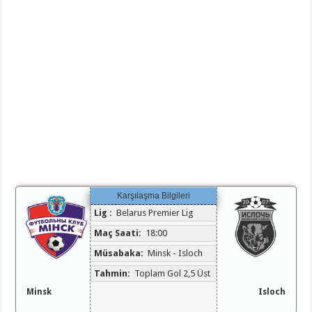
Karşılaşma Bilgileri
Lig :
Belarus Premier Lig
Maç Saati:
18:00
Müsabaka:
Minsk - Isloch
Tahmin:
Toplam Gol 2,5 Üst
Minsk
Isloch