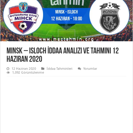
Minsk – Isloch İddaa Analizi ve Tahmini 12
Haziran 2020
12 Haziran 2020
İddaa Tahminleri
Yorumlar
1,092 Görüntülenme