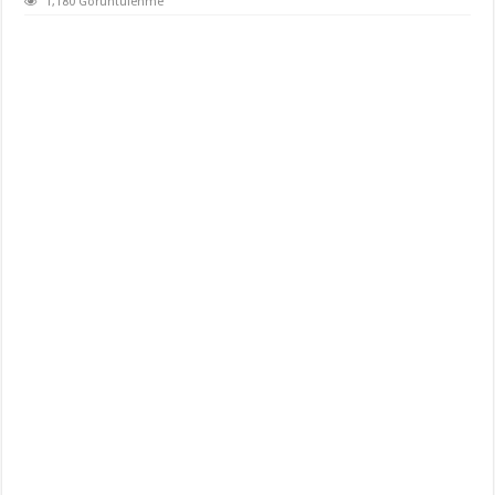
1,180 Görüntülenme