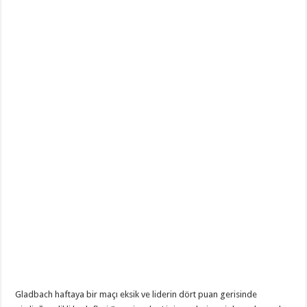
Gladbach haftaya bir maçı eksik ve liderin dört puan gerisinde