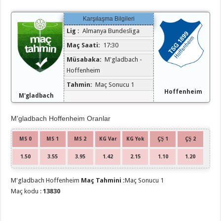
Karşılaşma Bilgileri
Lig :
Almanya Bundesliga
Maç Saati:
17:30
Müsabaka:
M'gladbach -
Hoffenheim
Tahmin:
Maç Sonucu 1
Hoffenheim
M'gladbach
M'gladbach Hoffenheim Oranlar
MS 0
MS 1
MS 2
KG Var
KG Yok
ÇŞ 1
ÇŞ 2
1.50
3.55
3.95
1.42
2.15
1.10
1.20
M'gladbach Hoffenheim
Maç Tahmini :
Maç Sonucu 1
Maç kodu :
13830