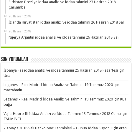
Sırbistan Brezilya iddaa analizi ve iddaa tahmini 27 Haziran 2018
Çarşamba
26 Haziran 2018
İzlanda Hırvatistan iddaa analizi ve iddaa tahmini 26 Haziran 2018 Salı
26 Haziran 2018
Nijerya Arjantin iddaa analizi ve iddaa tahmini 26 Haziran 2018 Salı
Son Yorumlar
İspanya Fas iddaa analizi ve iddaa tahmini 25 Haziran 2018 Pazartesi
için
Una
Leganes – Real Madrid İddaa Analizi ve Tahmini 19 Temmuz 2020
için
mactahmin
Leganes – Real Madrid İddaa Analizi ve Tahmini 19 Temmuz 2020
için
KET
buğa
Vejle-Hobro IK İddaa Analizi ve İddaa Tahmini 13 Temmuz 2018 Cuma
için
TAHMİNCİ
29 Mayıs 2018 Salı Banko Maç Tahminleri – Günün İddaa Kuponu
için
eren