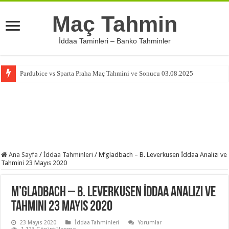
Maç Tahmin
İddaa Taminleri – Banko Tahminler
Pardubice vs Sparta Praha Maç Tahmini ve Sonucu 03.08.2025
Ana Sayfa
/
İddaa Tahminleri
/
M’gladbach – B. Leverkusen İddaa Analizi ve
Tahmini 23 Mayıs 2020
M’gladbach – B. Leverkusen İddaa Analizi ve
Tahmini 23 Mayıs 2020
23 Mayıs 2020
İddaa Tahminleri
Yorumlar