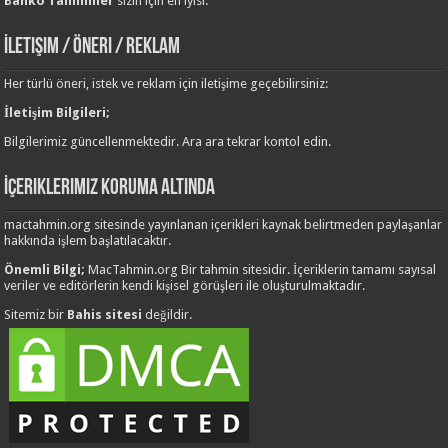
Banko Tahminler
sizin için en iyisi.
İletişim / Öneri / Reklam
Her türlü öneri, istek ve reklam için iletişime geçebilirsiniz:
İletişim Bilgileri;
Bilgilerimiz güncellenmektedir. Ara ara tekrar kontol edin.
İçeriklerimiz Koruma Altında
mactahmin.org sitesinde yayınlanan içerikleri kaynak belirtmeden paylaşanlar
hakkında işlem başlatılacaktır.
Önemli Bilgi;
MacTahmin.org Bir tahmin sitesidir. İçeriklerin tamamı sayısal
veriler ve editörlerin kendi kişisel görüşleri ile oluşturulmaktadır.
Sitemiz bir
Bahis sitesi
değildir.