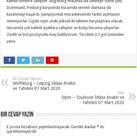
kaliteli isimlere sahipler. Augsburg maçında da sahneye Stindl çıktı.
Dortmund, Freiburg karşısında hücumda verimli olamasa da
kazanmayı başardı. Şampiyonluk mücadelesinde farkın açılmasını
istemiyorlar. Ligde seyir zevki yüksek iki takımın karşılaşması olacak.
Hücumda çok kaliteli ayaklara sahipler ve kolay hücuma çıkıyorlar.
Zevkli ve bol pozisyonlu maç bekliyorum. Tercihim 2,5 gol üstünden
yana.
Bir Önceki Tahmin
Wolfsburg – Leipzig İddaa Analizi
ve Tahmini 07 Mart 2020
İleri
Dijon – Toulouse İddaa Analizi ve
Tahmini 07 Mart 2020
Bir cevap yazın
E-posta hesabınız yayımlanmayacak.
Gerekli alanlar
*
ile
işaretlenmişlerdir