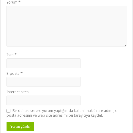
Yorum
*
İsim
*
E-posta
*
İnternet sitesi
Bir dahaki sefere yorum yaptığımda kullanılmak üzere adımı, e-
posta adresimi ve web site adresimi bu tarayıcıya kaydet.