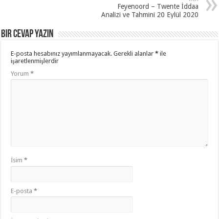
Feyenoord – Twente İddaa
Analizi ve Tahmini 20 Eylül 2020
Bir cevap yazın
E-posta hesabınız yayımlanmayacak.
Gerekli alanlar
*
ile
işaretlenmişlerdir
Yorum
*
İsim
*
E-posta
*