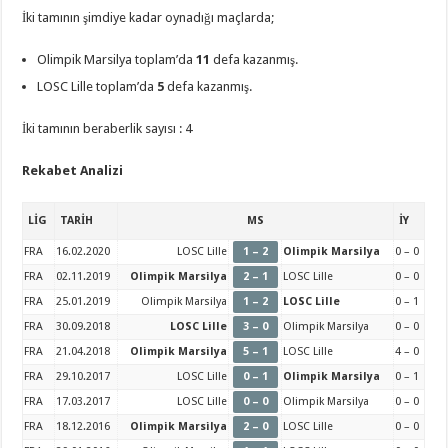
İki tamının şimdiye kadar oynadığı maçlarda;
Olimpik Marsilya toplam’da
11
defa kazanmış.
LOSC Lille toplam’da
5
defa kazanmış.
İki tamının beraberlik sayısı : 4
Rekabet Analizi
LİG
TARİH
MS
İY
FRA
16.02.2020
LOSC Lille
1 – 2
Olimpik Marsilya
0 – 0
FRA
02.11.2019
Olimpik Marsilya
2 – 1
LOSC Lille
0 – 0
FRA
25.01.2019
Olimpik Marsilya
1 – 2
LOSC Lille
0 – 1
FRA
30.09.2018
LOSC Lille
3 – 0
Olimpik Marsilya
0 – 0
FRA
21.04.2018
Olimpik Marsilya
5 – 1
LOSC Lille
4 – 0
FRA
29.10.2017
LOSC Lille
0 – 1
Olimpik Marsilya
0 – 1
FRA
17.03.2017
LOSC Lille
0 – 0
Olimpik Marsilya
0 – 0
FRA
18.12.2016
Olimpik Marsilya
2 – 0
LOSC Lille
0 – 0