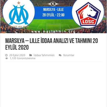
Marsilya – Lille İddaa Analizi ve Tahmini 20
Eylül 2020
20 Eylül 2020
İddaa Tahminleri
Yorumlar
1,133 Görüntülenme