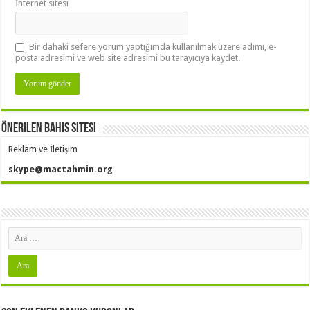
İnternet sitesi
Bir dahaki sefere yorum yaptığımda kullanılmak üzere adımı, e-
posta adresimi ve web site adresimi bu tarayıcıya kaydet.
Önerilen Bahis Sitesi
Reklam ve İletişim
skype@mactahmin.org