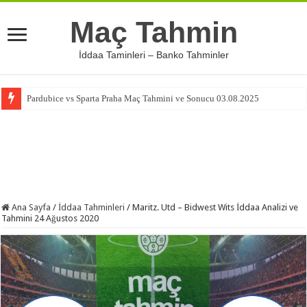
Maç Tahmin
İddaa Taminleri – Banko Tahminler
Pardubice vs Sparta Praha Maç Tahmini ve Sonucu 03.08.2025
Ana Sayfa
/
İddaa Tahminleri
/
Maritz. Utd – Bidwest Wits İddaa Analizi ve
Tahmini 24 Ağustos 2020