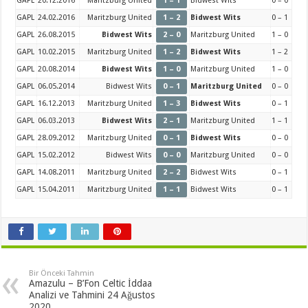
GAPL
20.12.2016
Maritzburg United
1 – 1
Bidwest Wits
0 – 0
GAPL
24.02.2016
Maritzburg United
1 – 2
Bidwest Wits
0 – 1
GAPL
26.08.2015
Bidwest Wits
2 – 0
Maritzburg United
1 – 0
GAPL
10.02.2015
Maritzburg United
1 – 2
Bidwest Wits
1 – 2
GAPL
20.08.2014
Bidwest Wits
1 – 0
Maritzburg United
1 – 0
GAPL
06.05.2014
Bidwest Wits
0 – 1
Maritzburg United
0 – 0
GAPL
16.12.2013
Maritzburg United
1 – 3
Bidwest Wits
0 – 1
GAPL
06.03.2013
Bidwest Wits
2 – 1
Maritzburg United
1 – 1
GAPL
28.09.2012
Maritzburg United
0 – 1
Bidwest Wits
0 – 0
GAPL
15.02.2012
Bidwest Wits
0 – 0
Maritzburg United
0 – 0
GAPL
14.08.2011
Maritzburg United
2 – 2
Bidwest Wits
0 – 1
GAPL
15.04.2011
Maritzburg United
1 – 1
Bidwest Wits
0 – 1
Bir Önceki Tahmin
Amazulu – B’Fon Celtic İddaa
Analizi ve Tahmini 24 Ağustos
2020