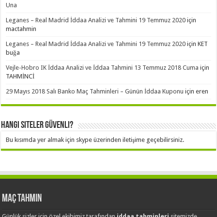
Una
Leganes – Real Madrid İddaa Analizi ve Tahmini 19 Temmuz 2020
için
mactahmin
Leganes – Real Madrid İddaa Analizi ve Tahmini 19 Temmuz 2020
için
KET
buğa
Vejle-Hobro IK İddaa Analizi ve İddaa Tahmini 13 Temmuz 2018 Cuma
için
TAHMİNCİ
29 Mayıs 2018 Salı Banko Maç Tahminleri – Günün İddaa Kuponu
için
eren
Hangi Siteler Güvenli?
Bu kısımda yer almak için skype üzerinden iletişime geçebilirsiniz.
Maç Tahmin
Günlük sizler için özel ekibimiz tarafından
iddaa tahminleri
sitemizde