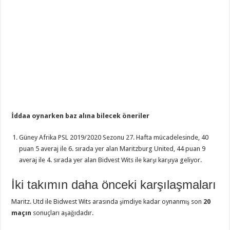
İddaa oynarken baz alına bilecek öneriler
Güney Afrika PSL 2019/2020 Sezonu 27. Hafta mücadelesinde, 40
puan 5 averaj ile 6. sırada yer alan Maritzburg United, 44 puan 9
averaj ile 4. sırada yer alan Bidvest Wits ile karşı karşıya geliyor.
İki takımın daha önceki karşılaşmaları
Maritz. Utd ile Bidwest Wits arasında şimdiye kadar oynanmış son
20
maçın
sonuçları aşağıdadır.