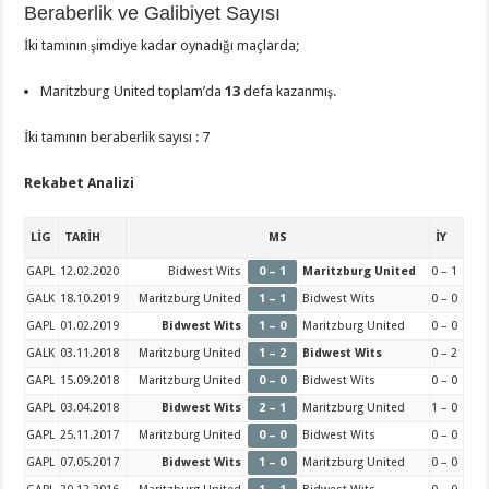
Beraberlik ve Galibiyet Sayısı
İki tamının şimdiye kadar oynadığı maçlarda;
Maritzburg United toplam’da
13
defa kazanmış.
İki tamının beraberlik sayısı : 7
Rekabet Analizi
LİG
TARİH
MS
İY
GAPL
12.02.2020
Bidwest Wits
0 – 1
Maritzburg United
0 – 1
GALK
18.10.2019
Maritzburg United
1 – 1
Bidwest Wits
0 – 0
GAPL
01.02.2019
Bidwest Wits
1 – 0
Maritzburg United
0 – 0
GALK
03.11.2018
Maritzburg United
1 – 2
Bidwest Wits
0 – 2
GAPL
15.09.2018
Maritzburg United
0 – 0
Bidwest Wits
0 – 0
GAPL
03.04.2018
Bidwest Wits
2 – 1
Maritzburg United
1 – 0
GAPL
25.11.2017
Maritzburg United
0 – 0
Bidwest Wits
0 – 0
GAPL
07.05.2017
Bidwest Wits
1 – 0
Maritzburg United
0 – 0