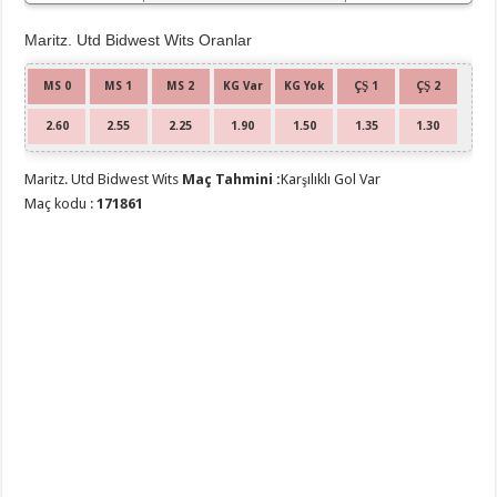
Maritz. Utd Bidwest Wits Oranlar
MS 0
MS 1
MS 2
KG Var
KG Yok
ÇŞ 1
ÇŞ 2
2.60
2.55
2.25
1.90
1.50
1.35
1.30
Maritz. Utd Bidwest Wits
Maç Tahmini :
Karşılıklı Gol Var
Maç kodu :
171861