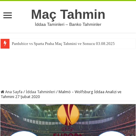
Maç Tahmin
İddaa Taminleri – Banko Tahminler
Pardubice vs Sparta Praha Maç Tahmini ve Sonucu 03.08.2025
Ana Sayfa
/
İddaa Tahminleri
/
Malmö – Wolfsburg İddaa Analizi ve
Tahmini 27 Şubat 2020