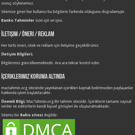
sonuç söylenemez.
Sitemize giren her kullanıcı bu bilgilerin farkında olduğunu doğrulamıştır.
Banko Tahminler
sizin için en iyisi.
İletişim / Öneri / Reklam
Her türlü öneri, istek ve reklam için iletişime geçebilirsiniz:
İletişim Bilgileri;
Bilgilerimiz güncellenmektedir. Ara ara tekrar kontol edin.
İçeriklerimiz Koruma Altında
mactahmin.org sitesinde yayınlanan içerikleri kaynak belirtmeden paylaşanlar
hakkında işlem başlatılacaktır.
Önemli Bilgi;
MacTahmin.org Bir tahmin sitesidir. İçeriklerin tamamı sayısal
veriler ve editörlerin kendi kişisel görüşleri ile oluşturulmaktadır.
Sitemiz bir
Bahis sitesi
değildir.