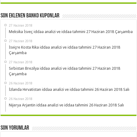
Son Eklenen Banko Kuponlar
27 Haziran 2018
Meksika İsveç iddaa analizi ve iddaa tahmini 27 Haziran 2018 Çarşamba
27 Haziran 2018
İsviçre Kosta Rika iddaa analizi ve iddaa tahmini 27 Haziran 2018
Çarşamba
27 Haziran 2018
Sırbistan Brezilya iddaa analizi ve iddaa tahmini 27 Haziran 2018
Çarşamba
26 Haziran 2018
İzlanda Hırvatistan iddaa analizi ve iddaa tahmini 26 Haziran 2018 Salı
26 Haziran 2018
Nijerya Arjantin iddaa analizi ve iddaa tahmini 26 Haziran 2018 Salı
Son Yorumlar