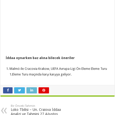
İddaa oynarken baz alına bilecek öneriler
Malmö ile Cracovia Krakow, UEFA Avrupa Ligi Ön Eleme Eleme Turu
1.Eleme Turu maçında karşı karşıya geliyor.
Bir Önceki Tahmin
Loko Tbilisi – Un. Craiova İddaa
Analizi ve Tahmini 27 Ağustos