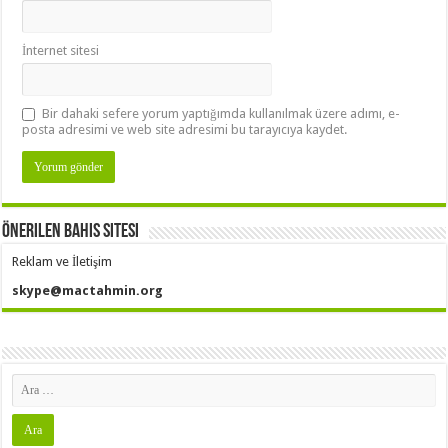
İnternet sitesi
Bir dahaki sefere yorum yaptığımda kullanılmak üzere adımı, e-
posta adresimi ve web site adresimi bu tarayıcıya kaydet.
Önerilen Bahis Sitesi
Reklam ve İletişim
skype@mactahmin.org