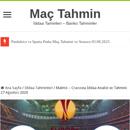
Maç Tahmin
İddaa Taminleri – Banko Tahminler
Pardubice vs Sparta Praha Maç Tahmini ve Sonucu 03.08.2025
Ana Sayfa
/
İddaa Tahminleri
/
Malmö – Cracovia İddaa Analizi ve Tahmini
27 Ağustos 2020