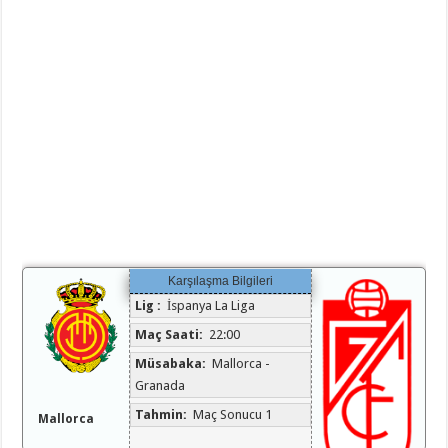
Karşılaşma Bilgileri
Lig :
İspanya La Liga
Maç Saati:
22:00
Müsabaka:
Mallorca -
Granada
Tahmin:
Maç Sonucu 1
Mallorca