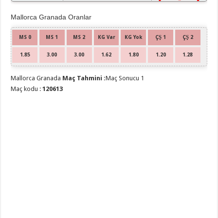
Mallorca Granada Oranlar
MS 0
MS 1
MS 2
KG Var
KG Yok
ÇŞ 1
ÇŞ 2
Granada
1.85
3.00
3.00
1.62
1.80
1.20
1.28
Mallorca Granada
Maç Tahmini :
Maç Sonucu 1
Maç kodu :
120613