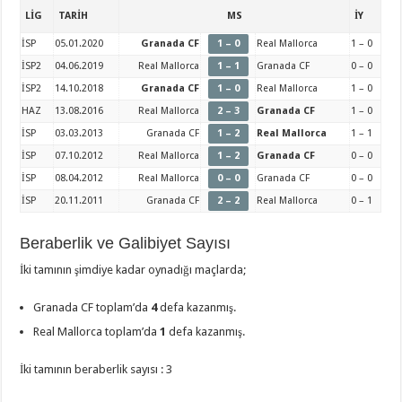
LİG
TARİH
MS
İY
İSP
05.01.2020
Granada CF
1 – 0
Real Mallorca
1 – 0
İSP2
04.06.2019
Real Mallorca
1 – 1
Granada CF
0 – 0
İSP2
14.10.2018
Granada CF
1 – 0
Real Mallorca
1 – 0
HAZ
13.08.2016
Real Mallorca
2 – 3
Granada CF
1 – 0
İSP
03.03.2013
Granada CF
1 – 2
Real Mallorca
1 – 1
İSP
07.10.2012
Real Mallorca
1 – 2
Granada CF
0 – 0
İSP
08.04.2012
Real Mallorca
0 – 0
Granada CF
0 – 0
İSP
20.11.2011
Granada CF
2 – 2
Real Mallorca
0 – 1
Beraberlik ve Galibiyet Sayısı
İki tamının şimdiye kadar oynadığı maçlarda;
Granada CF toplam’da
4
defa kazanmış.
Real Mallorca toplam’da
1
defa kazanmış.
İki tamının beraberlik sayısı : 3