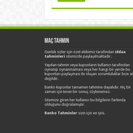
Maç Tahmin
Günlük sizler için özel ekibimiz tarafından
iddaa
tahminleri
sitemizde paylaşılmaktadır.
Yapılan tahmin veya kuponların kullanıcı tarafından
oynanıp oynanmaması veya her hangi bir yerde bu
kuponları paylaşması ile oluşan sorumluluklar bize ai
değildir.
Banko kuponlar tamamen tahmine dayalıdır. Hiç bir
zaman için kesin bir sonuç söylenemez.
Sitemize giren her kullanıcı bu bilgilerin farkında
olduğunu doğrulamıştır.
Banko Tahminler
sizin için en iyisi.