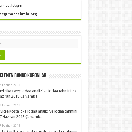
am ve İletişim
pe@mactahmin.org
Eklenen Banko Kuponlar
7 Haziran 2018
eksika İsveç iddaa analizi ve iddaa tahmini 27
aziran 2018 Çarşamba
7 Haziran 2018
sviçre Kosta Rika iddaa analizi ve iddaa tahmini
7 Haziran 2018 Çarşamba
7 Haziran 2018
ırbistan Brezilya iddaa analizi ve iddaa tahmini