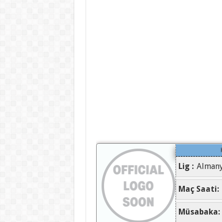
Lig :
Almany
Maç Saati:
Müsabaka: