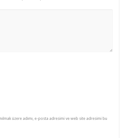
nılmak üzere adımı, e-posta adresimi ve web site adresimi bu