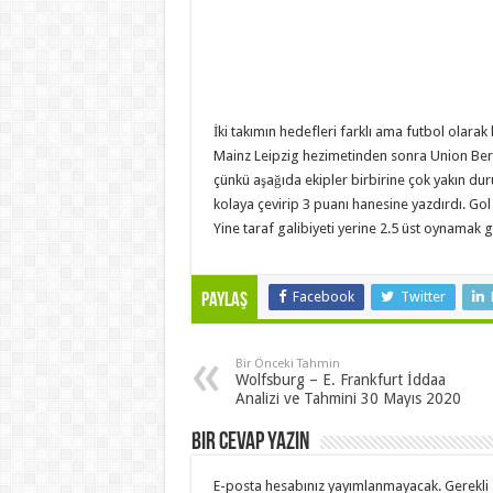
İki takımın hedefleri farklı ama futbol olarak 
Mainz Leipzig hezimetinden sonra Union Berli
çünkü aşağıda ekipler birbirine çok yakın d
kolaya çevirip 3 puanı hanesine yazdırdı. G
Yine taraf galibiyeti yerine 2.5 üst oynamak g
Facebook
Twitter
Paylaş
Bir Önceki Tahmin
Wolfsburg – E. Frankfurt İddaa
Analizi ve Tahmini 30 Mayıs 2020
Bir cevap yazın
E-posta hesabınız yayımlanmayacak.
Gerekli