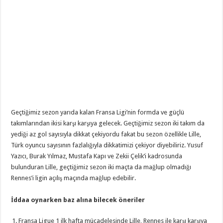
Geçtiğimiz sezon yarıda kalan Fransa Ligi’nin formda ve güçlü
takımlarından ikisi karşı karşıya gelecek. Geçtiğimiz sezon iki takım da
yediği az gol sayısıyla dikkat çekiyordu fakat bu sezon özellikle Lille,
Türk oyuncu sayısının fazlalığıyla dikkatimizi çekiyor diyebiliriz. Yusuf
Yazıcı, Burak Yılmaz, Mustafa Kapı ve Zekii Çelik’i kadrosunda
bulunduran Lille, geçtiğimiz sezon iki maçta da mağlup olmadığı
Rennes’i ligin açılış maçında mağlup edebilir.
İddaa oynarken baz alına bilecek öneriler
Fransa Ligue 1 ilk hafta mücadelesinde Lille, Rennes ile karşı karşıya