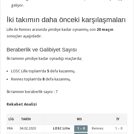
geliyor.
İki takımın daha önceki karşılaşmaları
Lille ile Rennes arasında şimdiye kadar oynanmış son
20 maçın
sonuçları aşağıdadır.
Beraberlik ve Galibiyet Sayısı
İki tamının şimdiye kadar oynadığı maçlarda;
LOSC Lille toplam’da
5
defa kazanmış.
Rennes toplam’da
8
defa kazanmış.
İki tamının beraberlik sayısı : 7
Rekabet Analizi
LİG
TARİH
MS
İY
FRA
04.02.2020
LOSC Lille
1 – 0
Rennes
1 – 0