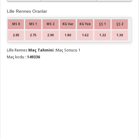
Lille Rennes Oranlar
MS 0
MS 1
MS 2
KG Var
KG Yok
ÇŞ 1
ÇŞ 2
2.05
2.75
2.90
1.80
1.62
1.22
1.30
Lille Rennes
Maç Tahmini :
Maç Sonucu 1
Maç kodu :
149336