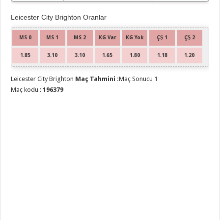
Leicester City Brighton Oranlar
MS 0
MS 1
MS 2
KG Var
KG Yok
ÇŞ 1
ÇŞ 2
1.85
3.10
3.10
1.65
1.80
1.18
1.20
Leicester City Brighton
Maç Tahmini :
Maç Sonucu 1
Maç kodu :
196379