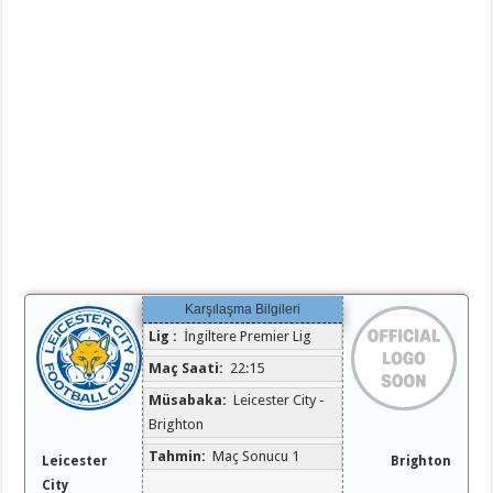
Karşılaşma Bilgileri
Lig :
İngiltere Premier Lig
Maç Saati:
22:15
Müsabaka:
Leicester City -
Brighton
Tahmin:
Maç Sonucu 1
Leicester
Brighton
City