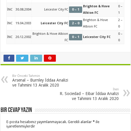
Brighton & Hove
0 –
İNC
30.08.2004
Leicester City FC
0 – 1
Albion FC
1
Brighton & Hove
2 –
İNC
19.04.2003
Leicester City FC
2 – 0
Albion FC
0
Brighton & Hove Albion
0 –
İNC
20.12.2002
0 – 1
Leicester City FC
FC
0
Bir Önceki Tahmin
Arsenal – Burnley İddaa Analizi
ve Tahmini 13 Aralık 2020
İleri
R. Sociedad – Eibar İddaa Analizi
ve Tahmini 13 Aralık 2020
Bir cevap yazın
E-posta hesabınız yayımlanmayacak.
Gerekli alanlar
*
ile
işaretlenmişlerdir