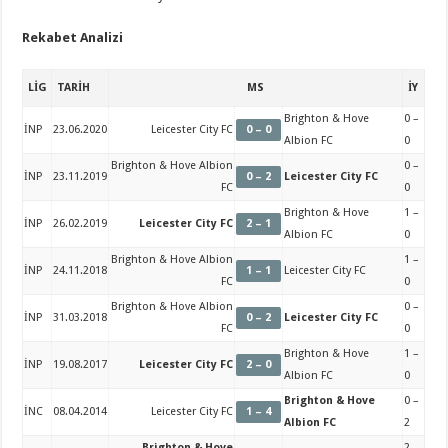
Rekabet Analizi
LİG
TARİH
MS
İY
Brighton & Hove
0 –
İNP
23.06.2020
Leicester City FC
0 – 0
Albion FC
0
Brighton & Hove Albion
0 –
İNP
23.11.2019
0 – 2
Leicester City FC
FC
0
Brighton & Hove
1 –
İNP
26.02.2019
Leicester City FC
2 – 1
Albion FC
0
Brighton & Hove Albion
1 –
İNP
24.11.2018
1 – 1
Leicester City FC
FC
0
Brighton & Hove Albion
0 –
İNP
31.03.2018
0 – 2
Leicester City FC
FC
0
Brighton & Hove
1 –
İNP
19.08.2017
Leicester City FC
2 – 0
Albion FC
0
Brighton & Hove
0 –
İNC
08.04.2014
Leicester City FC
1 – 4
Albion FC
2
Brighton & Hove
2 –