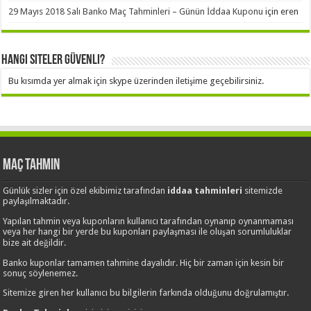
29 Mayıs 2018 Salı Banko Maç Tahminleri – Günün İddaa Kuponu
için
eren
Hangi Siteler Güvenli?
Bu kısımda yer almak için skype üzerinden iletişime geçebilirsiniz.
Maç Tahmin
Günlük sizler için özel ekibimiz tarafından
iddaa tahminleri
sitemizde
paylaşılmaktadır.
Yapılan tahmin veya kuponların kullanıcı tarafından oynanıp oynanmaması
veya her hangi bir yerde bu kuponları paylaşması ile oluşan sorumluluklar
bize ait değildir.
Banko kuponlar tamamen tahmine dayalıdır. Hiç bir zaman için kesin bir
sonuç söylenemez.
Sitemize giren her kullanıcı bu bilgilerin farkında olduğunu doğrulamıştır.