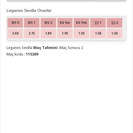
Leganes Sevilla Oranlar
MS 0
MS 1
MS 2
KG Var
KG Yok
ÇŞ 1
ÇŞ 2
3.60
2.75
1.80
1.95
1.55
1.58
1.30
Leganes Sevilla
Maç Tahmini :
Maç Sonucu 2
Maç kodu :
115209