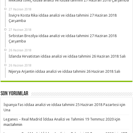
Meksika İsveç iddaa analizi ve iddaa tahmini 27 Haziran 2018 Çarşamba
27 Haziran 2018
İsviçre Kosta Rika iddaa analizi ve iddaa tahmini 27 Haziran 2018
Çarşamba
27 Haziran 2018
Sırbistan Brezilya iddaa analizi ve iddaa tahmini 27 Haziran 2018
Çarşamba
26 Haziran 2018
İzlanda Hırvatistan iddaa analizi ve iddaa tahmini 26 Haziran 2018 Salı
26 Haziran 2018
Nijerya Arjantin iddaa analizi ve iddaa tahmini 26 Haziran 2018 Salı
Son Yorumlar
İspanya Fas iddaa analizi ve iddaa tahmini 25 Haziran 2018 Pazartesi
için
Una
Leganes – Real Madrid İddaa Analizi ve Tahmini 19 Temmuz 2020
için
mactahmin