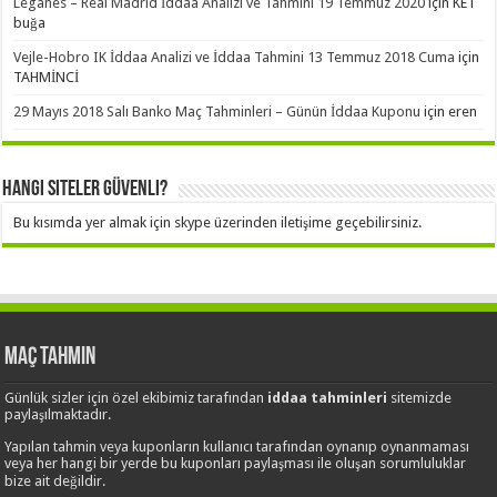
Leganes – Real Madrid İddaa Analizi ve Tahmini 19 Temmuz 2020
için
KET
buğa
Vejle-Hobro IK İddaa Analizi ve İddaa Tahmini 13 Temmuz 2018 Cuma
için
TAHMİNCİ
29 Mayıs 2018 Salı Banko Maç Tahminleri – Günün İddaa Kuponu
için
eren
Hangi Siteler Güvenli?
Bu kısımda yer almak için skype üzerinden iletişime geçebilirsiniz.
Maç Tahmin
Günlük sizler için özel ekibimiz tarafından
iddaa tahminleri
sitemizde
paylaşılmaktadır.
Yapılan tahmin veya kuponların kullanıcı tarafından oynanıp oynanmaması
veya her hangi bir yerde bu kuponları paylaşması ile oluşan sorumluluklar
bize ait değildir.