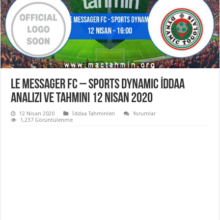
Le Messager FC – Sports Dynamic İddaa
Analizi ve Tahmini 12 Nisan 2020
12 Nisan 2020
İddaa Tahminleri
Yorumlar
1,237 Görüntülenme