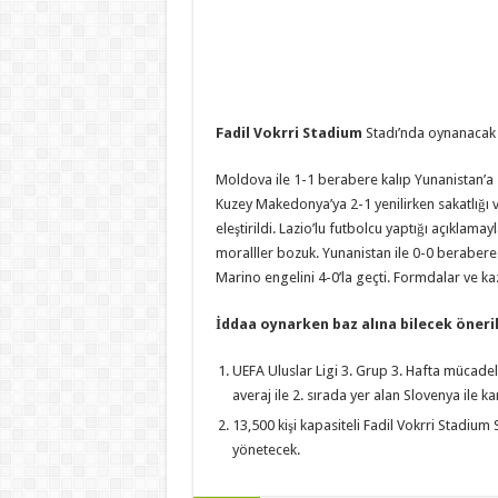
Fadil Vokrri Stadium
Stadı’nda oynanacak
Moldova ile 1-1 berabere kalıp Yunanistan’a
Kuzey Makedonya’ya 2-1 yenilirken sakatlığı 
eleştirildi. Lazio’lu futbolcu yaptığı açıkla
moralller bozuk. Yunanistan ile 0-0 berabere
Marino engelini 4-0’la geçti. Formdalar ve k
İddaa oynarken baz alına bilecek öneri
UEFA Uluslar Ligi 3. Grup 3. Hafta mücadel
averaj ile 2. sırada yer alan Slovenya ile kar
13,500 kişi kapasiteli Fadil Vokrri Stadi
yönetecek.