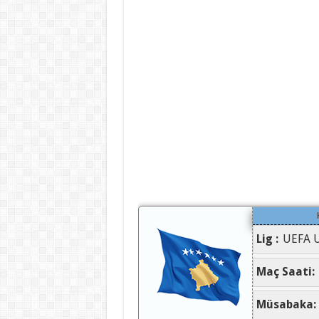
Lig :
UEFA U
Maç Saati:
Müsabaka: