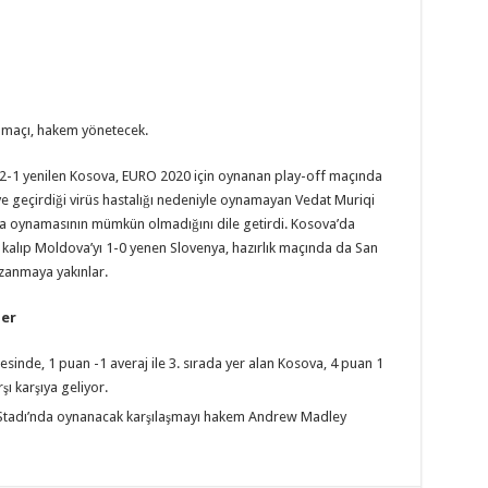
 maçı, hakem
yönetecek.
 2-1 yenilen Kosova, EURO 2020 için oynanan play-off maçında
ve geçirdiği virüs hastalığı nedeniyle oynamayan Vedat Muriqi
mayla oynamasının mümkün olmadığını dile getirdi. Kosova’da
 kalıp Moldova’yı 1-0 yenen Slovenya, hazırlık maçında da San
azanmaya yakınlar.
ler
esinde, 1 puan -1 averaj ile 3. sırada yer alan Kosova, 4 puan 1
şı karşıya geliyor.
um Stadı’nda oynanacak karşılaşmayı hakem Andrew Madley