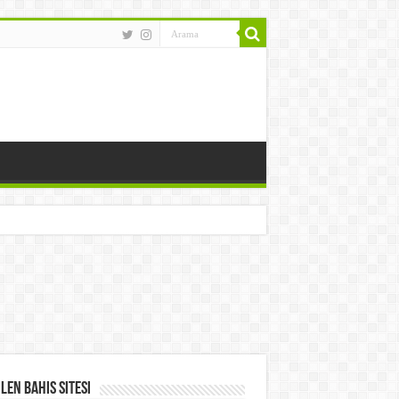
len Bahis Sitesi