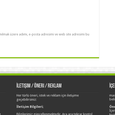
nılmak üzere adımı, e-posta adresimi ve web site adresimi bu
İletişim / Öneri / Reklam
İç
Her türlü öneri, istek ve reklam için iletişime
mac
bel
geçebilirsiniz:
İletişim Bilgileri;
Öne
İçer
Bilgilerimiz güncellenmektedir. Ara ara tekrar kontol
t
kişi