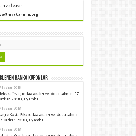
am ve İletişim
pe@mactahmin.org
Eklenen Banko Kuponlar
7 Haziran 2018
eksika İsveç iddaa analizi ve iddaa tahmini 27
aziran 2018 Çarşamba
7 Haziran 2018
sviçre Kosta Rika iddaa analizi ve iddaa tahmini
7 Haziran 2018 Çarşamba
7 Haziran 2018
ırbistan Brezilya iddaa analizi ve iddaa tahmini