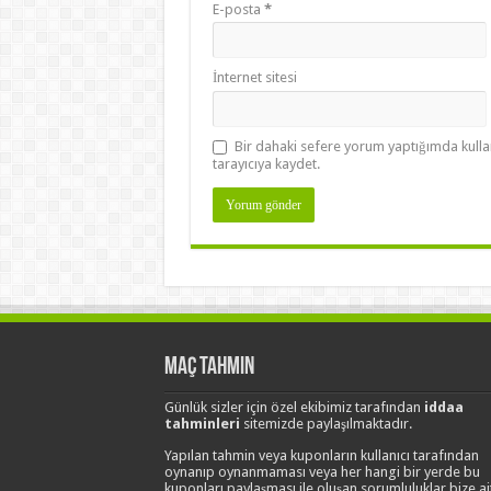
E-posta
*
İnternet sitesi
Bir dahaki sefere yorum yaptığımda kulla
tarayıcıya kaydet.
Maç Tahmin
Günlük sizler için özel ekibimiz tarafından
iddaa
tahminleri
sitemizde paylaşılmaktadır.
Yapılan tahmin veya kuponların kullanıcı tarafından
oynanıp oynanmaması veya her hangi bir yerde bu
kuponları paylaşması ile oluşan sorumluluklar bize ai