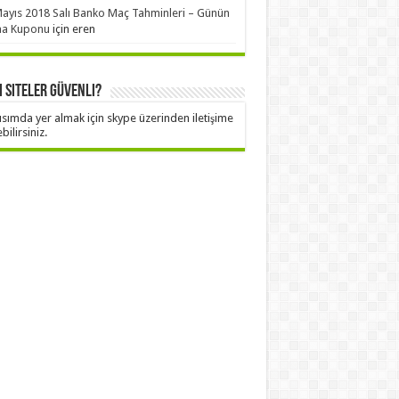
ayıs 2018 Salı Banko Maç Tahminleri – Günün
aa Kuponu
için
eren
 Siteler Güvenli?
ısımda yer almak için skype üzerinden iletişime
bilirsiniz.