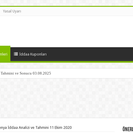
Yasal Uyarı
nleri
İddaa Kuponları
ç Tahmini ve Sonucu 03.08.2025
nya İddaa Analizi ve Tahmini 11 Ekim 2020
Öneri