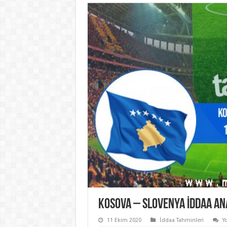
Kosova – Slovenya İddaa Ana
11 Ekim 2020
İddaa Tahminleri
Y