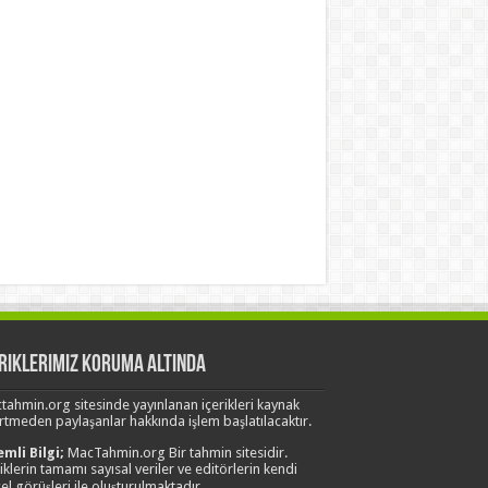
eriklerimiz Koruma Altında
tahmin.org sitesinde yayınlanan içerikleri kaynak
irtmeden paylaşanlar hakkında işlem başlatılacaktır.
mli Bilgi;
MacTahmin.org Bir tahmin sitesidir.
iklerin tamamı sayısal veriler ve editörlerin kendi
sel görüşleri ile oluşturulmaktadır.