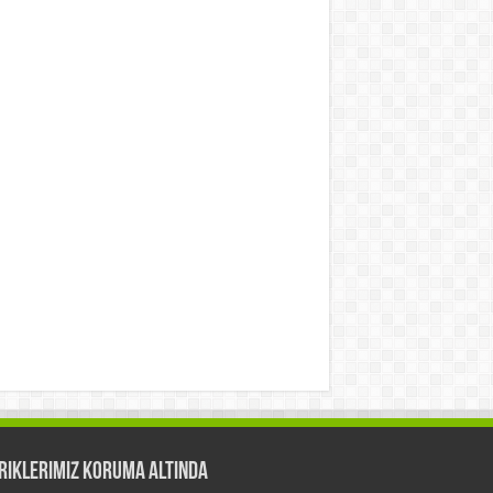
eriklerimiz Koruma Altında