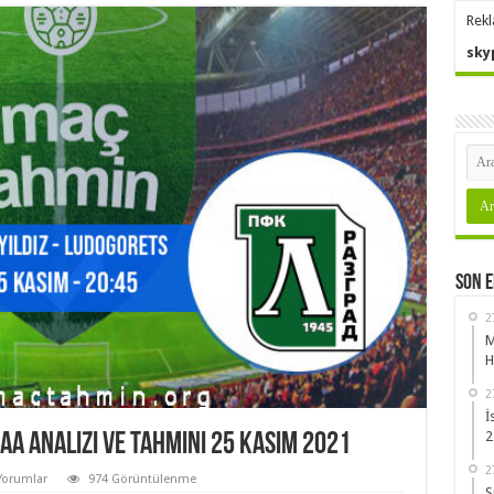
Rekl
sky
Son 
2
M
H
2
İ
2
daa Analizi ve Tahmini 25 Kasım 2021
2
Yorumlar
974 Görüntülenme
S