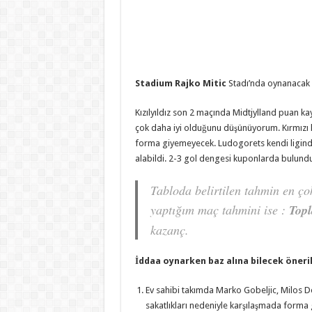
Stadium Rajko Mitic
Stadı’nda oynanacak
Kızılyıldız son 2 maçında Midtjylland puan kay
çok daha iyi olduğunu düşünüyorum. Kırmızı
forma giyemeyecek. Ludogorets kendi ligind
alabildi. 2-3 gol dengesi kuponlarda bulundur
Tabloda belirtilen tahmin en çok
yaptığım maç tahmini ise :
Top
kazanç.
İddaa oynarken baz alına bilecek öneri
Ev sahibi takımda Marko Gobeljic, Milos D
sakatlıkları nedeniyle karşılaşmada forma