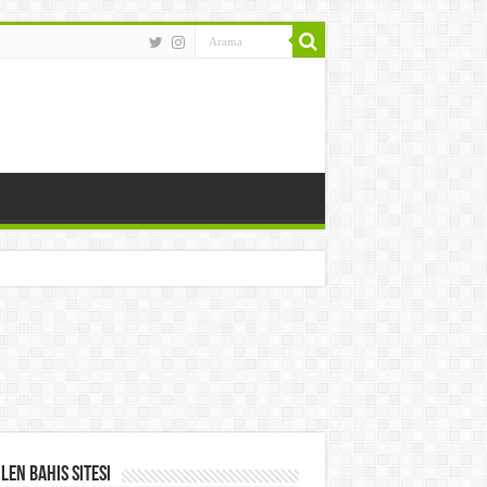
len Bahis Sitesi