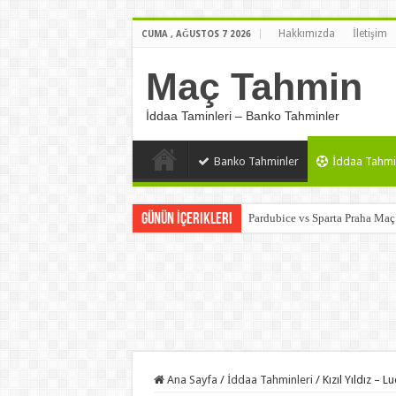
Hakkımızda
İletişim
CUMA , AĞUSTOS 7 2026
Maç Tahmin
İddaa Taminleri – Banko Tahminler
Banko Tahminler
İddaa Tahmi
Günün İçerikleri
Pardubice vs Sparta Praha Ma
Ana Sayfa
/
İddaa Tahminleri
/
Kızıl Yıldız –