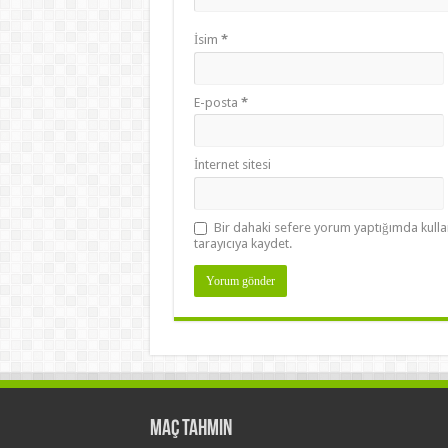
İsim
*
E-posta
*
İnternet sitesi
Bir dahaki sefere yorum yaptığımda kulla
tarayıcıya kaydet.
Maç Tahmin