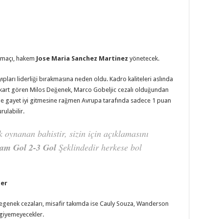
 maçı, hakem
Jose Maria Sanchez Martinez
yönetecek.
ıpları liderliği bırakmasına neden oldu. Kadro kaliteleri aslında
 kart gören Milos Değenek, Marco Gobeljic cezalı olduğundan
e gayet iyi gitmesine rağmen Avrupa tarafında sadece 1 puan
ulabilir.
 oynanan bahistir, sizin için açıklamasını
lam Gol 2-3 Gol
Şeklindedir herkese bol
ler
egenek cezaları, misafir takımda ise Cauly Souza, Wanderson
 giyemeyecekler.