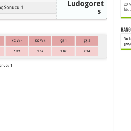
Ludogoret
29 M
ç Sonucu 1
s
İdd
Hangi
Bu k
KG Var
KG Yok
ÇŞ 1
ÇŞ 2
geçe
1.82
1.52
1.07
2.24
onucu 1