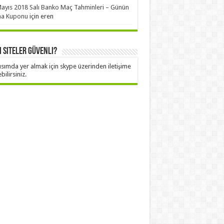
ayıs 2018 Salı Banko Maç Tahminleri – Günün
aa Kuponu
için
eren
 Siteler Güvenli?
ısımda yer almak için skype üzerinden iletişime
bilirsiniz.