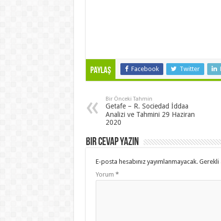
Facebook
Twitter
Paylaş
Bir Önceki Tahmin
Getafe – R. Sociedad İddaa
Analizi ve Tahmini 29 Haziran
2020
Bir cevap yazın
E-posta hesabınız yayımlanmayacak.
Gerekli
Yorum
*