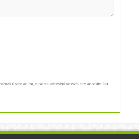
nılmak üzere adımı, e-posta adresimi ve web site adresimi bu