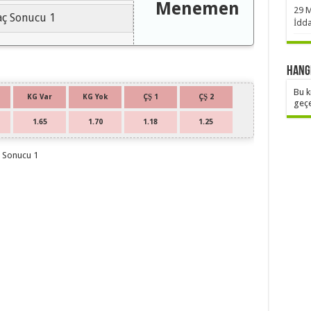
Menemen
29 M
ç Sonucu 1
İdd
Hangi
Bu k
KG Var
KG Yok
ÇŞ 1
ÇŞ 2
geçe
1.65
1.70
1.18
1.25
 Sonucu 1