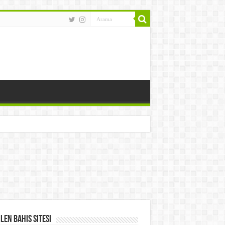
len Bahis Sitesi