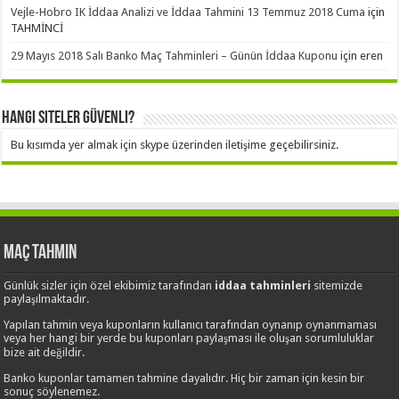
Vejle-Hobro IK İddaa Analizi ve İddaa Tahmini 13 Temmuz 2018 Cuma
için
TAHMİNCİ
29 Mayıs 2018 Salı Banko Maç Tahminleri – Günün İddaa Kuponu
için
eren
Hangi Siteler Güvenli?
Bu kısımda yer almak için skype üzerinden iletişime geçebilirsiniz.
Maç Tahmin
Günlük sizler için özel ekibimiz tarafından
iddaa tahminleri
sitemizde
paylaşılmaktadır.
Yapılan tahmin veya kuponların kullanıcı tarafından oynanıp oynanmaması
veya her hangi bir yerde bu kuponları paylaşması ile oluşan sorumluluklar
bize ait değildir.
Banko kuponlar tamamen tahmine dayalıdır. Hiç bir zaman için kesin bir
sonuç söylenemez.