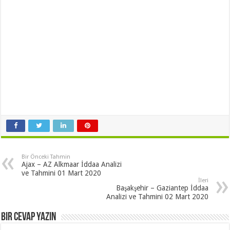
Bir Önceki Tahmin
Ajax – AZ Alkmaar İddaa Analizi
ve Tahmini 01 Mart 2020
İleri
Başakşehir – Gaziantep İddaa
Analizi ve Tahmini 02 Mart 2020
Bir cevap yazın