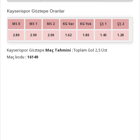
Kayserispor Göztepe Oranlar
MS 0
MS 1
MS 2
KG Var
KG Yok
ÇŞ 1
ÇŞ 2
2.80
2.90
2.00
1.62
1.80
1.45
1.28
Kayserispor Göztepe
Maç Tahmini :
Toplam Gol 2,5 Üst
Maç kodu :
16149