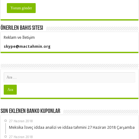
Önerilen Bahis Sitesi
Reklam ve İletişim
skype@mactahmin.org
Son Eklenen Banko Kuponlar
27 Haziran 2018
Meksika İsveç iddaa analizi ve iddaa tahmini 27 Haziran 2018 Çarşamba
27 Haziran 2018