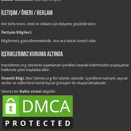
İletişim / Öneri / Reklam
Her türlü öneri, istek ve reklam için iletişime geçebilirsiniz:
İletişim Bilgileri;
Bilgilerimiz güncellenmektedir. Ara ara tekrar kontol edin.
İçeriklerimiz Koruma Altında
mactahmin.org sitesinde yayınlanan içerikleri kaynak belirtmeden paylaşanlar
hakkında işlem başlatılacaktır.
Önemli Bilgi;
MacTahmin.org Bir tahmin sitesidir. İçeriklerin tamamı sayısal
veriler ve editörlerin kendi kişisel görüşleri ile oluşturulmaktadır.
Sitemiz bir
Bahis sitesi
değildir.