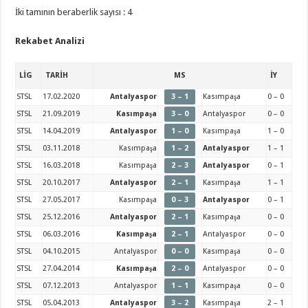
İki tamının beraberlik sayısı : 4
Rekabet Analizi
LİG
TARİH
MS
İY
STSL
17.02.2020
Antalyaspor
3 – 1
Kasımpaşa
0 – 0
STSL
21.09.2019
Kasımpaşa
3 – 0
Antalyaspor
0 – 0
STSL
14.04.2019
Antalyaspor
1 – 0
Kasımpaşa
1 – 0
STSL
03.11.2018
Kasımpaşa
1 – 2
Antalyaspor
1 – 1
STSL
16.03.2018
Kasımpaşa
2 – 3
Antalyaspor
0 – 1
STSL
20.10.2017
Antalyaspor
2 – 1
Kasımpaşa
1 – 1
STSL
27.05.2017
Kasımpaşa
0 – 3
Antalyaspor
0 – 1
STSL
25.12.2016
Antalyaspor
2 – 1
Kasımpaşa
0 – 0
STSL
06.03.2016
Kasımpaşa
2 – 1
Antalyaspor
0 – 0
STSL
04.10.2015
Antalyaspor
0 – 0
Kasımpaşa
0 – 0
STSL
27.04.2014
Kasımpaşa
2 – 0
Antalyaspor
0 – 0
STSL
07.12.2013
Antalyaspor
1 – 1
Kasımpaşa
0 – 0
STSL
05.04.2013
Antalyaspor
3 – 2
Kasımpaşa
2 – 1