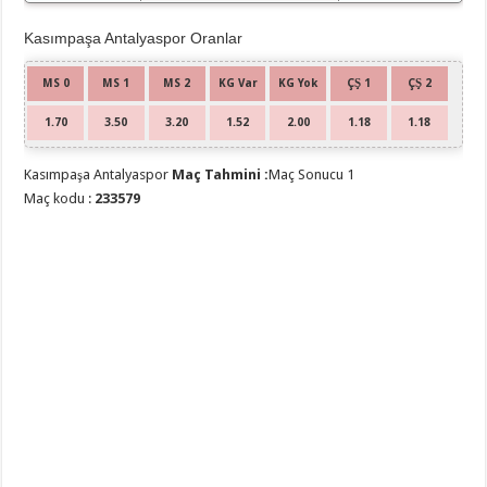
Kasımpaşa Antalyaspor Oranlar
MS 0
MS 1
MS 2
KG Var
KG Yok
ÇŞ 1
ÇŞ 2
1.70
3.50
3.20
1.52
2.00
1.18
1.18
Kasımpaşa Antalyaspor
Maç Tahmini :
Maç Sonucu 1
Maç kodu :
233579