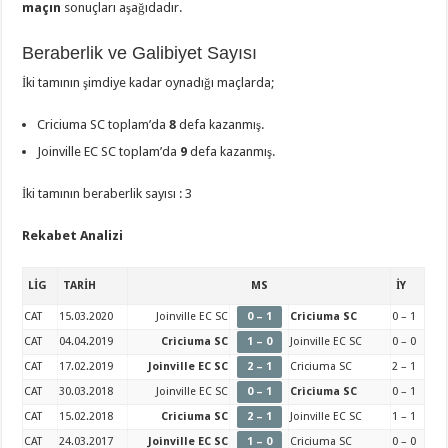
maçın
sonuçları aşağıdadır.
Beraberlik ve Galibiyet Sayısı
İki tamının şimdiye kadar oynadığı maçlarda;
Criciuma SC toplam’da
8
defa kazanmış.
Joinville EC SC toplam’da
9
defa kazanmış.
İki tamının beraberlik sayısı : 3
Rekabet Analizi
LİG
TARİH
MS
İY
CAT
15.03.2020
Joinville EC SC
0 – 1
Criciuma SC
0 – 1
CAT
04.04.2019
Criciuma SC
1 – 0
Joinville EC SC
0 – 0
CAT
17.02.2019
Joinville EC SC
2 – 1
Criciuma SC
2 – 1
CAT
30.03.2018
Joinville EC SC
0 – 1
Criciuma SC
0 – 1
CAT
15.02.2018
Criciuma SC
2 – 1
Joinville EC SC
1 – 1
CAT
24.03.2017
Joinville EC SC
1 – 0
Criciuma SC
0 – 0