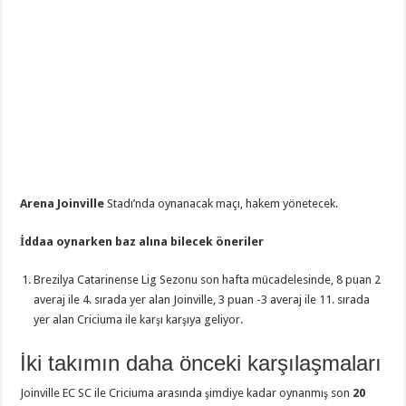
Arena Joinville
Stadı’nda oynanacak maçı, hakem
yönetecek.
İddaa oynarken baz alına bilecek öneriler
Brezilya Catarinense Lig Sezonu son hafta mücadelesinde, 8 puan 2
averaj ile 4. sırada yer alan Joinville, 3 puan -3 averaj ile 11. sırada
yer alan Criciuma ile karşı karşıya geliyor.
İki takımın daha önceki karşılaşmaları
Joinville EC SC ile Criciuma arasında şimdiye kadar oynanmış son
20