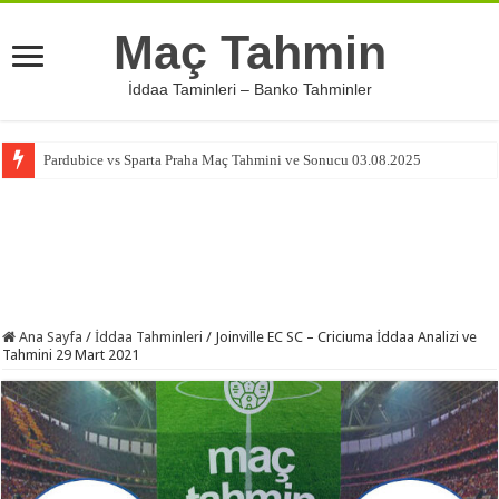
Maç Tahmin
İddaa Taminleri – Banko Tahminler
Pardubice vs Sparta Praha Maç Tahmini ve Sonucu 03.08.2025
Ana Sayfa
/
İddaa Tahminleri
/
Joinville EC SC – Criciuma İddaa Analizi ve
Tahmini 29 Mart 2021