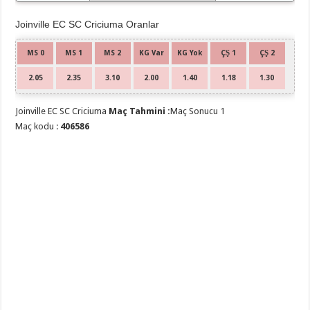
SC
Joinville EC SC Criciuma Oranlar
MS 0
MS 1
MS 2
KG Var
KG Yok
ÇŞ 1
ÇŞ 2
2.05
2.35
3.10
2.00
1.40
1.18
1.30
Joinville EC SC Criciuma
Maç Tahmini :
Maç Sonucu 1
Maç kodu :
406586