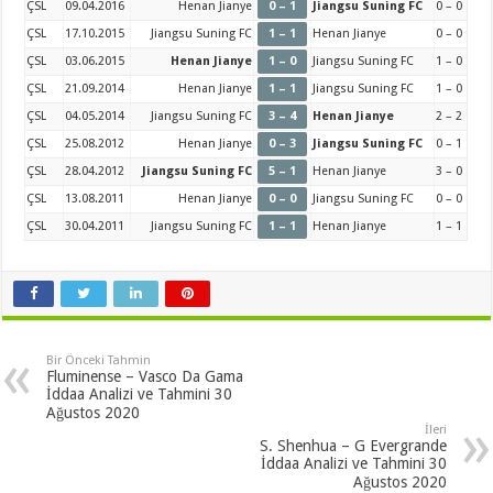
ÇSL
09.04.2016
Henan Jianye
0 – 1
Jiangsu Suning FC
0 – 0
ÇSL
17.10.2015
Jiangsu Suning FC
1 – 1
Henan Jianye
0 – 0
ÇSL
03.06.2015
Henan Jianye
1 – 0
Jiangsu Suning FC
1 – 0
ÇSL
21.09.2014
Henan Jianye
1 – 1
Jiangsu Suning FC
1 – 0
ÇSL
04.05.2014
Jiangsu Suning FC
3 – 4
Henan Jianye
2 – 2
ÇSL
25.08.2012
Henan Jianye
0 – 3
Jiangsu Suning FC
0 – 1
ÇSL
28.04.2012
Jiangsu Suning FC
5 – 1
Henan Jianye
3 – 0
ÇSL
13.08.2011
Henan Jianye
0 – 0
Jiangsu Suning FC
0 – 0
ÇSL
30.04.2011
Jiangsu Suning FC
1 – 1
Henan Jianye
1 – 1
Bir Önceki Tahmin
Fluminense – Vasco Da Gama
İddaa Analizi ve Tahmini 30
Ağustos 2020
İleri
S. Shenhua – G Evergrande
İddaa Analizi ve Tahmini 30
Ağustos 2020