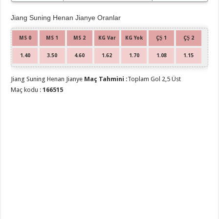
Jiang Suning Henan Jianye Oranlar
MS 0
MS 1
MS 2
KG Var
KG Yok
ÇŞ 1
ÇŞ 2
1.40
3.50
4.60
1.62
1.70
1.08
1.15
Jiang Suning Henan Jianye
Maç Tahmini :
Toplam Gol 2,5 Üst
Maç kodu :
166515