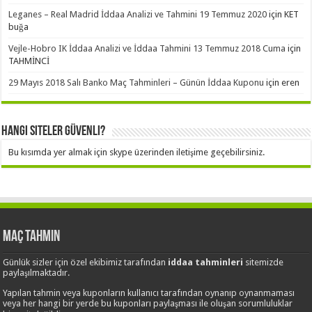
Leganes – Real Madrid İddaa Analizi ve Tahmini 19 Temmuz 2020
için
KET
buğa
Vejle-Hobro IK İddaa Analizi ve İddaa Tahmini 13 Temmuz 2018 Cuma
için
TAHMİNCİ
29 Mayıs 2018 Salı Banko Maç Tahminleri – Günün İddaa Kuponu
için
eren
Hangi Siteler Güvenli?
Bu kısımda yer almak için skype üzerinden iletişime geçebilirsiniz.
Maç Tahmin
Günlük sizler için özel ekibimiz tarafından
iddaa tahminleri
sitemizde
paylaşılmaktadır.
Yapılan tahmin veya kuponların kullanıcı tarafından oynanıp oynanmaması
veya her hangi bir yerde bu kuponları paylaşması ile oluşan sorumluluklar