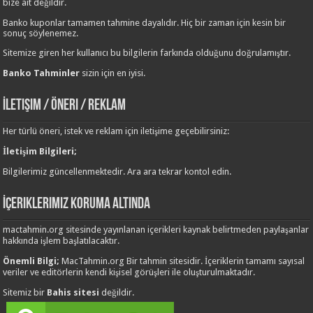
bize ait değildir.
Banko kuponlar tamamen tahmine dayalıdır. Hiç bir zaman için kesin bir
sonuç söylenemez.
Sitemize giren her kullanıcı bu bilgilerin farkında olduğunu doğrulamıştır.
Banko Tahminler
sizin için en iyisi.
İletişim / Öneri / Reklam
Her türlü öneri, istek ve reklam için iletişime geçebilirsiniz:
İletişim Bilgileri;
Bilgilerimiz güncellenmektedir. Ara ara tekrar kontol edin.
İçeriklerimiz Koruma Altında
mactahmin.org sitesinde yayınlanan içerikleri kaynak belirtmeden paylaşanlar
hakkında işlem başlatılacaktır.
Önemli Bilgi;
MacTahmin.org Bir tahmin sitesidir. İçeriklerin tamamı sayısal
veriler ve editörlerin kendi kişisel görüşleri ile oluşturulmaktadır.
Sitemiz bir
Bahis sitesi
değildir.