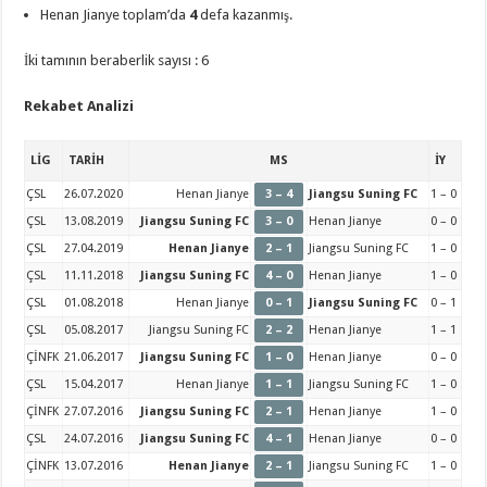
Henan Jianye toplam’da
4
defa kazanmış.
İki tamının beraberlik sayısı : 6
Rekabet Analizi
LİG
TARİH
MS
İY
ÇSL
26.07.2020
Henan Jianye
3 – 4
Jiangsu Suning FC
1 – 0
ÇSL
13.08.2019
Jiangsu Suning FC
3 – 0
Henan Jianye
0 – 0
ÇSL
27.04.2019
Henan Jianye
2 – 1
Jiangsu Suning FC
1 – 0
ÇSL
11.11.2018
Jiangsu Suning FC
4 – 0
Henan Jianye
1 – 0
ÇSL
01.08.2018
Henan Jianye
0 – 1
Jiangsu Suning FC
0 – 1
ÇSL
05.08.2017
Jiangsu Suning FC
2 – 2
Henan Jianye
1 – 1
ÇİNFK
21.06.2017
Jiangsu Suning FC
1 – 0
Henan Jianye
0 – 0
ÇSL
15.04.2017
Henan Jianye
1 – 1
Jiangsu Suning FC
1 – 0
ÇİNFK
27.07.2016
Jiangsu Suning FC
2 – 1
Henan Jianye
1 – 0
ÇSL
24.07.2016
Jiangsu Suning FC
4 – 1
Henan Jianye
0 – 0
ÇİNFK
13.07.2016
Henan Jianye
2 – 1
Jiangsu Suning FC
1 – 0