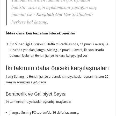
bahistir, sizin için açıklamasını yaptığım maç
tahmini ise :
Karşılıklı Gol Var
Şeklindedir
herkese bol kazanç.
İddaa oynarken baz alına bilecek öneriler
Çin Süper Ligi A Grubu 8. Hafta mücadelesinde, 11 puan 2 averaj ile
3. sırada yer alan Jiangsu Suning , 6 puan -3 averaj ile son sırada
bulunan bulunan Henan Jianye ile karşı karşıya geliyor.
İki takımın daha önceki karşılaşmaları
Jiang Suning ile Henan Jianye arasında şimdiye kadar oynanmış son
20
maçın
sonuçları aşağıdadır.
Beraberlik ve Galibiyet Sayısı
İki tamının şimdiye kadar oynadığı maçlarda;
Jiangsu Suning FC toplam’da
10
defa kazanmış.