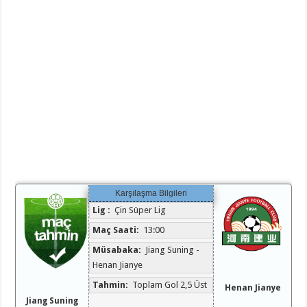
Karşılaşma Bilgileri
Lig :
Çin Süper Lig
Maç Saati:
13:00
Müsabaka:
Jiang Suning -
Henan Jianye
Tahmin:
Toplam Gol 2,5 Üst
Henan Jianye
Jiang Suning