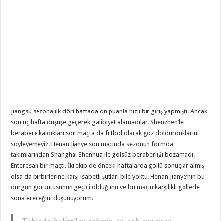
Jiangsu sezona ilk dört haftada on puanla hızlı bir giriş yapmıştı. Ancak
son üç hafta düşüşe geçerek galibiyet alamadılar. Shenzhen’le
berabere kaldıkları son maçta da futbol olarak göz doldurduklarını
söyleyemeyiz. Henan Jianye son maçında sezonun formda
takımlarından Shanghai Shenhua ile golsüz beraberliği bozamadı.
Enteresan bir maçtı. İki ekip de önceki haftalarda gollü sonuçlar almış
olsa da birbirlerine karşı isabetli şutları bile yoktu. Henan Jianye’nin bu
durgun görüntüsünün geçici olduğunu ve bu maçın karşılıklı gollerle
sona ereceğini düşünüyorum.
Tabloda belirtilen tahmin en çok oynanan