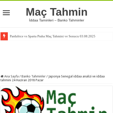
Maç Tahmin
İddaa Taminleri – Banko Tahminler
Pardubice vs Sparta Praha Maç Tahmini ve Sonucu 03.08.2025
Ana Sayfa
/
Banko Tahminler
/
Japonya Senegal iddaa analizi ve iddaa
tahmini 24 Haziran 2018 Pazar