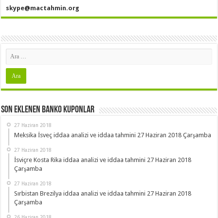
skype@mactahmin.org
Son Eklenen Banko Kuponlar
27 Haziran 2018
Meksika İsveç iddaa analizi ve iddaa tahmini 27 Haziran 2018 Çarşamba
27 Haziran 2018
İsviçre Kosta Rika iddaa analizi ve iddaa tahmini 27 Haziran 2018
Çarşamba
27 Haziran 2018
Sırbistan Brezilya iddaa analizi ve iddaa tahmini 27 Haziran 2018
Çarşamba
26 Haziran 2018