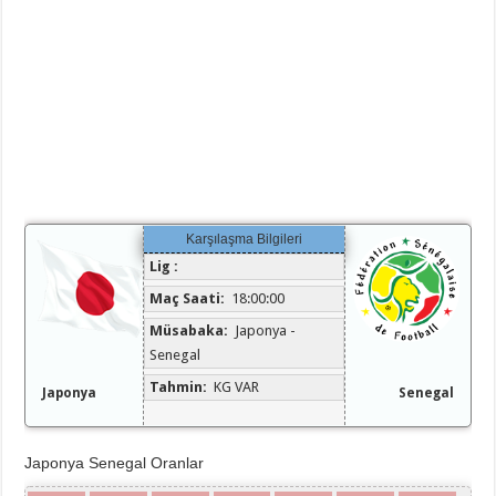
Karşılaşma Bilgileri
Lig :
Maç Saati:
18:00:00
Müsabaka:
Japonya -
Senegal
Tahmin:
KG VAR
Japonya
Senegal
Japonya Senegal Oranlar