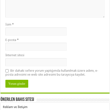
İsim
*
E-posta
*
İnternet sitesi
Bir dahaki sefere yorum yaptığımda kullanılmak üzere adımı, e-
posta adresimi ve web site adresimi bu tarayıcıya kaydet.
Önerilen Bahis Sitesi
Reklam ve İletişim