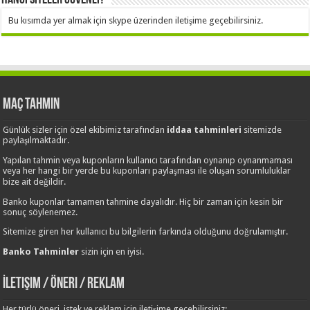
Hangi Siteler Güvenli?
Bu kısımda yer almak için skype üzerinden iletişime geçebilirsiniz.
Maç Tahmin
Günlük sizler için özel ekibimiz tarafından
iddaa tahminleri
sitemizde
paylaşılmaktadır.
Yapılan tahmin veya kuponların kullanıcı tarafından oynanıp oynanmaması
veya her hangi bir yerde bu kuponları paylaşması ile oluşan sorumluluklar
bize ait değildir.
Banko kuponlar tamamen tahmine dayalıdır. Hiç bir zaman için kesin bir
sonuç söylenemez.
Sitemize giren her kullanıcı bu bilgilerin farkında olduğunu doğrulamıştır.
Banko Tahminler
sizin için en iyisi.
İletişim / Öneri / Reklam
Her türlü öneri, istek ve reklam için iletişime geçebilirsiniz: