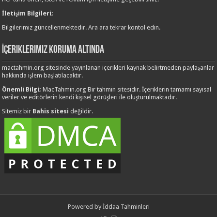
İletişim Bilgileri;
Bilgilerimiz güncellenmektedir. Ara ara tekrar kontol edin.
İçeriklerimiz Koruma Altında
mactahmin.org sitesinde yayınlanan içerikleri kaynak belirtmeden paylaşanlar
hakkında işlem başlatılacaktır.
Önemli Bilgi;
MacTahmin.org Bir tahmin sitesidir. İçeriklerin tamamı sayısal
veriler ve editörlerin kendi kişisel görüşleri ile oluşturulmaktadır.
Sitemiz bir
Bahis sitesi
değildir.
Powered by
İddaa Tahminleri